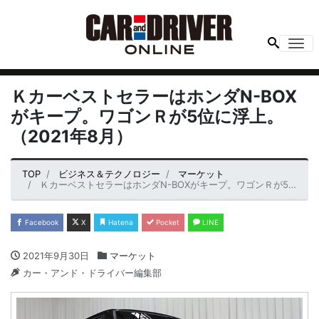
Me
ＫカーベストセラーはホンダN-BOX
がキープ。ワゴンＲが5位に浮上。
（2021年8月）
TOP
ビジネス＆テクノロジー
マーケット
ＫカーベストセラーはホンダN-BOXがキープ。ワゴンＲが5位に浮上。（2021年8月）
Facebook
X
Hatena
Pocket
LINE
2021年9月30日
マーケット
カー・アンド・ドライバー編集部