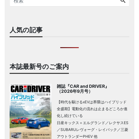
人気の記事
本誌最新号のご案内
雑誌『CAR and DRIVER』
（2026年9月号）
【時代を駆けるxEVは界隈はハイブリッド
全盛期】電動化の流れは止まるどころか進
化し続けている
日産キックス＋エルグランド／レクサスES
／SUBARUレヴォーグ・レイバック／三菱
アウトランダーPHEV 他