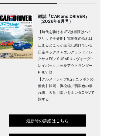
雑誌『CAR and DRIVER』
（2026年9月号）
【時代を駆けるxEVは界隈はハイ
ブリッド全盛期】電動化の流れは
止まるどころか進化し続けている
日産キックス＋エルグランド／レ
クサスES／SUBARUレヴォーグ・
レイバック／三菱アウトランダー
PHEV 他
【グルメドライブ紀行 ニッポンの
優食】静岡・浜松編／翡翠色の暴
れ川、天竜川沿いをホンダCR-Vで
旅する
最新号の詳細はこちら