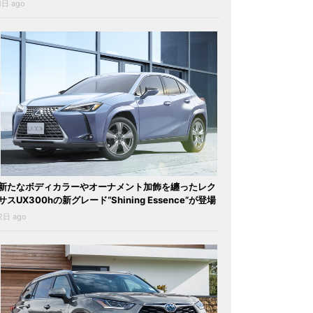
1日 ago
新たなボディカラーやオーナメント加飾を纏ったレク
サスUX300hの新グレード“Shining Essence”が登場
2日 ago