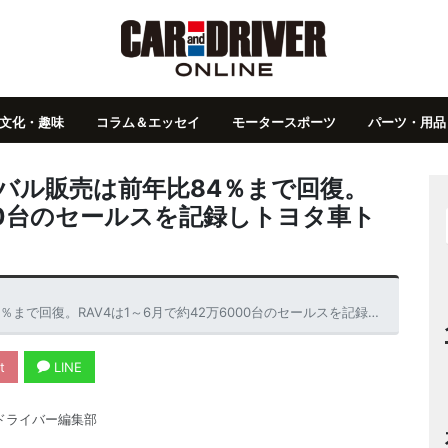
文化・趣味
コラム＆エッセイ
モータースポーツ
パーツ・用品
ーバル販売は前年比84％まで回復。
000台のセールスを記録しトヨタ車ト
復。RAV4は1～6月で約42万6000台のセールスを記録しトヨタ車トップ
t
LINE
ドライバー編集部