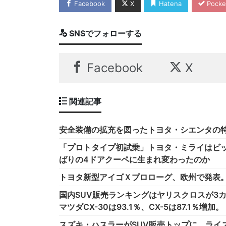
Facebook
X
Hatena
Pocke
SNSでフォローする
Facebook
X
関連記事
安全装備の拡充を図ったトヨタ・シエンタの特別仕様
「プロトタイプ初試乗」トヨタ・ミライはビッ
ばりの4ドアクーペに生まれ変わったのか
トヨタ新型アイゴＸプロローグ、欧州で発表
国内SUV販売ランキングはヤリスクロスが3カ
マツダCX-30は93.1％、CX-5は87.1％増加
スズキ・ハスラーがSUV販売トップに。ライズ