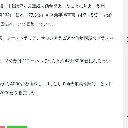
復。中国が3ヶ月連続で前年超えしたことに加え、欧州
傾向、日本（77.3％）も緊急事態宣言（4/7－5/31）の終
上回るペースで回復している。
湾、オーストラリア、サウジアラビアが前年同期比プラスを
、その数はグローバルでなんと約42万6000台になるとい
約6万4000台を達成し、6月として過去最高を記録。とくに
2000台を販売した。