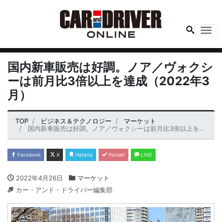
Me
国内新車販売は好調。ノア／ヴォクシ
ーは前月比3倍以上を達成（2022年3
月）
TOP
ビジネス＆テクノロジー
マーケット
国内新車販売は好調。ノア／ヴォクシーは前月比3倍以上を達成（2022年3月）
Facebook
X
Hatena
Pocket
LINE
2022年4月26日
マーケット
カー・アンド・ドライバー編集部