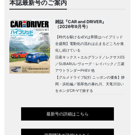
本誌最新号のご案内
雑誌『CAR and DRIVER』
（2026年9月号）
【時代を駆けるxEVは界隈はハイブリッド
全盛期】電動化の流れは止まるどころか進
化し続けている
日産キックス＋エルグランド／レクサスES
／SUBARUレヴォーグ・レイバック／三菱
アウトランダーPHEV 他
【グルメドライブ紀行 ニッポンの優食】静
岡・浜松編／翡翠色の暴れ川、天竜川沿い
をホンダCR-Vで旅する
最新号の詳細はこちら