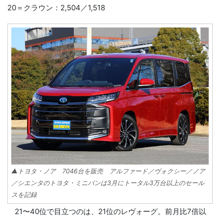
20＝クラウン：2,504／1,518
▲トヨタ・ノア 7046台を販売 アルファード／ヴォクシー／ノア
／シエンタのトヨタ・ミニバンは3月にトータル3万台以上のセール
スを記録
21〜40位で目立つのは、21位のレヴォーグ。前月比7倍以