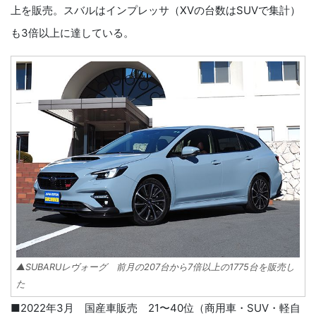
上を販売。スバルはインプレッサ（XVの台数はSUVで集計）
も3倍以上に達している。
▲SUBARUレヴォーグ 前月の207台から7倍以上の1775台を販売し
た
■2022年3月 国産車販売 21〜40位（商用車・SUV・軽自