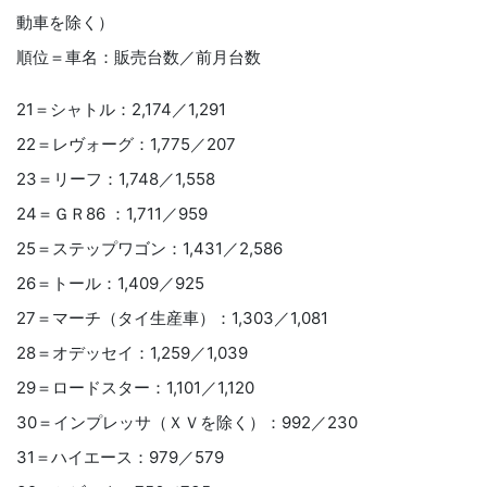
動車を除く）
順位＝車名：販売台数／前月台数
21＝シャトル：2,174／1,291
22＝レヴォーグ：1,775／207
23＝リーフ：1,748／1,558
24＝ＧＲ86 ：1,711／959
25＝ステップワゴン：1,431／2,586
26＝トール：1,409／925
27＝マーチ（タイ生産車）：1,303／1,081
28＝オデッセイ：1,259／1,039
29＝ロードスター：1,101／1,120
30＝インプレッサ（ＸＶを除く）：992／230
31＝ハイエース：979／579