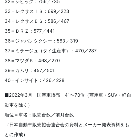
32＝シビック：756／735
33＝レクサスＩＳ：699／223
34＝レクサスＥＳ：586／467
35＝ＢＲＺ：577／441
36＝ジャパンタクシー：563／319
37＝ミラージュ（タイ生産車）：470／287
38＝マツダ６：468／270
39＝カムリ：457／501
40＝インサイト：426／228
■2022年3月 国産車販売 41〜70位（商用車・SUV・軽自
動車を除く）
順位＝車名：販売台数／前月台数
（日本自動車販売協会連合会の資料とメーカー発表資料をも
とに作成）