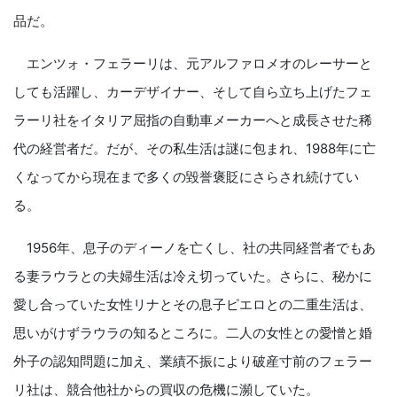
品だ。
エンツォ・フェラーリは、元アルファロメオのレーサーと
しても活躍し、カーデザイナー、そして自ら立ち上げたフェ
ラーリ社をイタリア屈指の自動車メーカーへと成長させた稀
代の経営者だ。だが、その私生活は謎に包まれ、1988年に亡
くなってから現在まで多くの毀誉褒貶にさらされ続けてい
る。
1956年、息子のディーノを亡くし、社の共同経営者でもあ
る妻ラウラとの夫婦生活は冷え切っていた。さらに、秘かに
愛し合っていた女性リナとその息子ピエロとの二重生活は、
思いがけずラウラの知るところに。二人の女性との愛憎と婚
外子の認知問題に加え、業績不振により破産寸前のフェラー
リ社は、競合他社からの買収の危機に瀕していた。