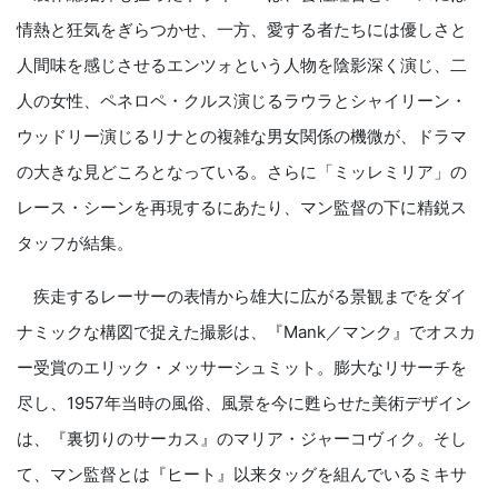
情熱と狂気をぎらつかせ、一方、愛する者たちには優しさと
人間味を感じさせるエンツォという人物を陰影深く演じ、二
人の女性、ペネロペ・クルス演じるラウラとシャイリーン・
ウッドリー演じるリナとの複雑な男女関係の機微が、ドラマ
の大きな見どころとなっている。さらに「ミッレミリア」の
レース・シーンを再現するにあたり、マン監督の下に精鋭ス
タッフが結集。
疾走するレーサーの表情から雄大に広がる景観までをダイ
ナミックな構図で捉えた撮影は、『Mank／マンク』でオスカ
ー受賞のエリック・メッサーシュミット。膨大なリサーチを
尽し、1957年当時の風俗、風景を今に甦らせた美術デザイン
は、『裏切りのサーカス』のマリア・ジャーコヴィク。そし
て、マン監督とは『ヒート』以来タッグを組んでいるミキサ