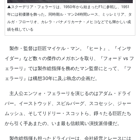
▲スクーデリア・フェラーリは、1950年から始まったF1に参戦し、1951
年には初優勝を飾った。同時期ル・マン24時間レース、ミッレミリア、タ
ルガ・フローリオ、カレラ・パナメリカーナ・メヒコなどでも輝かしい成
績を残している
製作・監督は巨匠マイケル・マン。『ヒート』、『インサ
イダー』など数々の傑作のメガホンを取り、『フォード vs フ
ェラーリ』では製作総指揮を務めたマン監督にとって、『フ
ェラーリ』は構想30年に及ぶ執念の企画だ。
主人公エンツォ・フェラーリを演じるのはアダム・ドライ
バー。イーストウッド、スピルバーグ、スコセッシ、ジャー
ムッシュ、そしてリドリー・スコットら、錚々たる巨匠たち
から引く手あまたの、いま最も信頼篤い演技派俳優だ。
製作総指揮も担ったドライバーは、会社経営とレースには