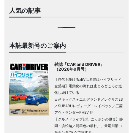
人気の記事
本誌最新号のご案内
雑誌『CAR and DRIVER』
（2026年9月号）
【時代を駆けるxEVは界隈はハイブリッド
全盛期】電動化の流れは止まるどころか進
化し続けている
日産キックス＋エルグランド／レクサスES
／SUBARUレヴォーグ・レイバック／三菱
アウトランダーPHEV 他
【グルメドライブ紀行 ニッポンの優食】静
岡・浜松編／翡翠色の暴れ川、天竜川沿い
をホンダCR-Vで旅する