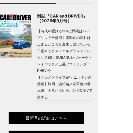
雑誌『CAR and DRIVER』
（2026年9月号）
【時代を駆けるxEVは界隈はハイ
ブリッド全盛期】電動化の流れは
止まるどころか進化し続けている
日産キックス＋エルグランド／レ
クサスES／SUBARUレヴォーグ・
レイバック／三菱アウトランダー
PHEV 他
【グルメドライブ紀行 ニッポンの
優食】静岡・浜松編／翡翠色の暴
れ川、天竜川沿いをホンダCR-Vで
旅する
最新号の詳細はこちら