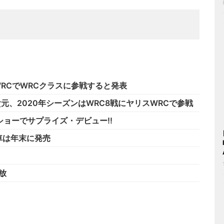
ヤリスWRCでWRCクラスに参戦すると発表
勝田 貴元、2020年シーズンはWRC8戦にヤリスWRCで参戦
ョーでサプライズ・デビュー!!
車は年末に発売
放