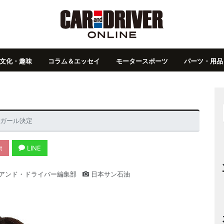
文化・趣味
コラム＆エッセイ
モータースポーツ
パーツ・用品
ジガール決定
t
LINE
アンド・ドライバー編集部
日本サン石油