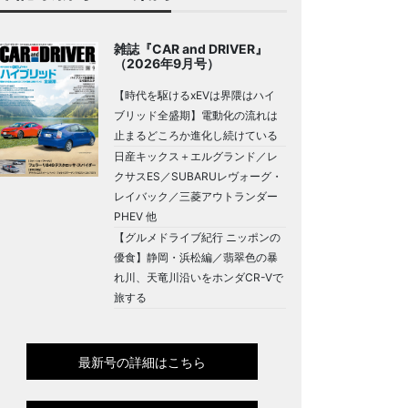
雑誌『CAR and DRIVER』
（2026年9月号）
【時代を駆けるxEVは界隈はハイ
ブリッド全盛期】電動化の流れは
止まるどころか進化し続けている
日産キックス＋エルグランド／レ
クサスES／SUBARUレヴォーグ・
レイバック／三菱アウトランダー
PHEV 他
【グルメドライブ紀行 ニッポンの
優食】静岡・浜松編／翡翠色の暴
れ川、天竜川沿いをホンダCR-Vで
旅する
最新号の詳細はこちら