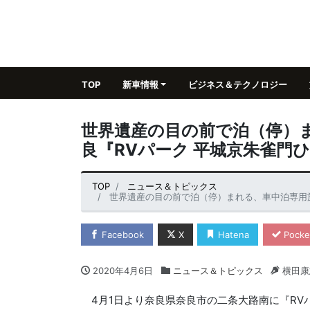
TOP
新車情報
ビジネス＆テクノロジー
世界遺産の目の前で泊（停）ま
良『RVパーク 平城京朱雀門
TOP
ニュース＆トピックス
世界遺産の目の前で泊（停）まれる、車中泊専用施
Facebook
X
Hatena
Pocke
2020年4月6日
ニュース＆トピックス
横田康
4月1日より奈良県奈良市の二条大路南に『RVパ