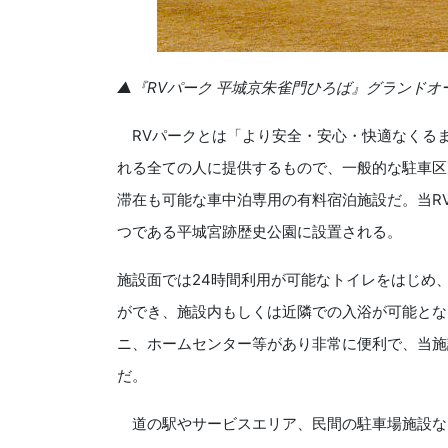
▲『RVパーク 平城京朱雀門ひろば』グランドオ
RVパークとは「より安全・安心・快適なくる
れる全ての人に提供するもので、一般的な駐車区
滞在も可能な車中泊専用の有料宿泊施設だ。当R
つである平城宮跡歴史公園に設置される。
施設面では24時間利用が可能なトイレをはじめ、
ができ、施設内もしくは近隣での入浴が可能とな
ニ、ホームセンター等があり非常に便利で、当施
だ。
道の駅やサービスエリア、民間の駐車場施設な