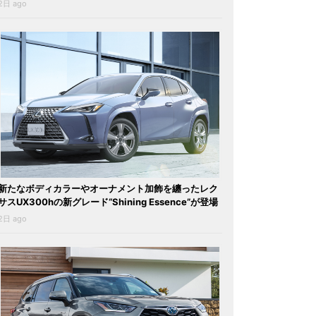
2日 ago
新たなボディカラーやオーナメント加飾を纏ったレク
サスUX300hの新グレード“Shining Essence”が登場
2日 ago