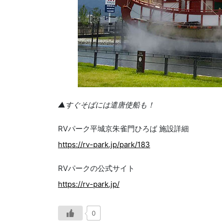
▲すぐそばには遣唐使船も！
RVパーク平城京朱雀門ひろば 施設詳細
https://rv-park.jp/park/183
RVパークの公式サイト
https://rv-park.jp/
0