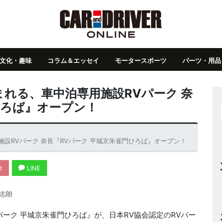
文化・趣味
コラム＆エッセイ
モータースポーツ
パーツ・用品
れる、車中泊専用施設RVパーク 奈
ひろば』オープン！
設RVパーク 奈良『RVパーク 平城京朱雀門ひろば』オープン！
t
LINE
志朗
ーク 平城京朱雀門ひろば』が、日本RV協会認定のRVパー