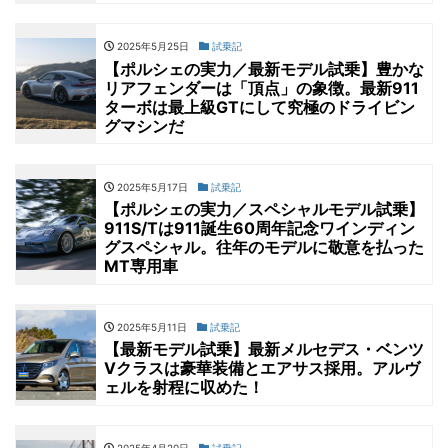
2025年5月25日
試乗記
【ポルシェの実力／最新モデル試乗】豊かな
リアフェンダーは「頂点」の象徴。最新911
ターボは最上級GTにして究極のドライビン
グマシンだ
2025年5月17日
試乗記
【ポルシェの実力／スペシャルモデル試乗】
911S/Tは911誕生60周年記念ワインディン
グスペシャル。往年のモデルに敬意を払った
MT専用車
2025年5月11日
試乗記
【最新モデル試乗】最新メルセデス・ベンツ
Vクラスは豪華装備とエアサス採用。アルヴ
ェルを射程に収めた！