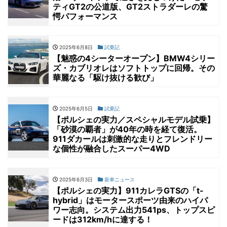
ティGT2の公道版、GT2ストラダーレの驚
愕パフォーマンス
2025年6月8日
試乗記
【魅惑の4シーターオープン】BMW4シリー
ズ・カブリオレはソフトトップに回帰。その
華麗なる「駆け抜ける歓び」
2025年6月5日
試乗記
【ポルシェの実力／スペシャルモデル試乗】
「砂漠の覇者」が40年の時を経て復活。
911ダカールは刺激的な走りとフレンドリー
な個性が融合したスーパー4WD
2025年6月3日
新車ニュース
【ポルシェの実力】911カレラGTSの「t-
hybrid」はモータースポーツ由来のハイパ
ワー志向。システム出力541ps、トップスピ
ードは312km/hに達する！