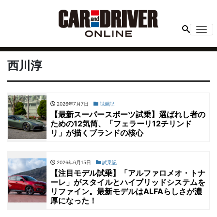
Me
西川淳
2026年7月7日
試乗記
【最新スーパースポーツ試乗】選ばれし者の
ための12気筒、「フェラーリ12チリンド
リ」が描くブランドの核心
2026年6月15日
試乗記
【注目モデル試乗】「アルファロメオ・トナ
ーレ」がスタイルとハイブリッドシステムを
リファイン。最新モデルはALFAらしさが濃
厚になった！