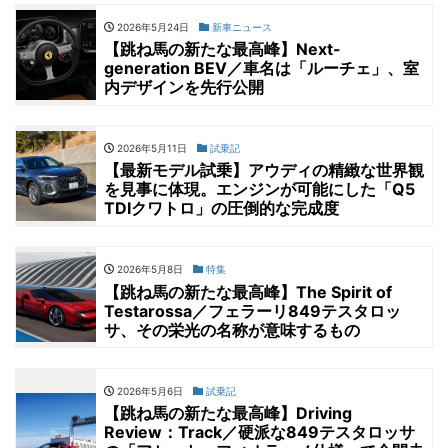
2026年5月24日
新車ニュース
【跳ね馬の新たな最高峰】Next-
generation BEV／車名は「ルーチェ」、室
内デザインを先行公開
2026年5月11日
試乗記
【最新モデル試乗】アウディの精緻な世界観
を見事に体現。エンジンが可能にした「Q5
TDIクワトロ」の圧倒的な完成度
2026年5月8日
特集
【跳ね馬の新たな最高峰】The Spirit of
Testarossa／フェラーリ849テスタロッ
サ、その栄光の名称が意味するもの
2026年5月6日
試乗記
【跳ね馬の新たな最高峰】Driving
Review：Track／硬派な849テスタロッサ