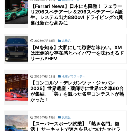
【Ferrari News】日本にも降臨！ フェラー
リ296スペチアーレ＆296スペチアーレA誕
生。システム出力880cv! ドライビングの興
奮は新たな高みに
2025年7月18日
試乗記
【Mを知る】大胆にして緻密な味わい。XM
は圧倒的な存在感とハイパワーを味わえるド
リームPHEV
2025年6月23日
名車グラフィティ
【コンコルソ・デレガンツァ・ジャパン
2025】世界遺産・薬師寺に世界の名車60台
が集結。「美」を競った名車コンテストが熱
かった！
2025年6月15日
試乗記
【スーパースポーツ試乗】「熱き名門」復
活！ サーキットで速さを見せつけたマセラ