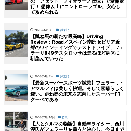
の「アセット・フィオラーノ仕様」で全開走
行！ 想像以上にコントローラブル。安心し
て攻められる
2026年5月3日
試乗記
【跳ね馬の新たな最高峰】Driving
Review：Road／スペイン南部セビリア近
郊のワインディングでテストドライブ。フェ
ラーリ849テスタロッサは走るほど身体に
馴染んでいった
2026年4月7日
試乗記
【最新スーパースポーツ試乗】フェラーリ・
アマルフィは美しく快適。そして素晴らしく
速い。跳ね馬の未来を志向したスーパーFR
クーペである
2026年3月10日
特集
【人とクルマの物語】自動車ライター、西川
淳氏がフェラーリを買うと決心し、今日まで