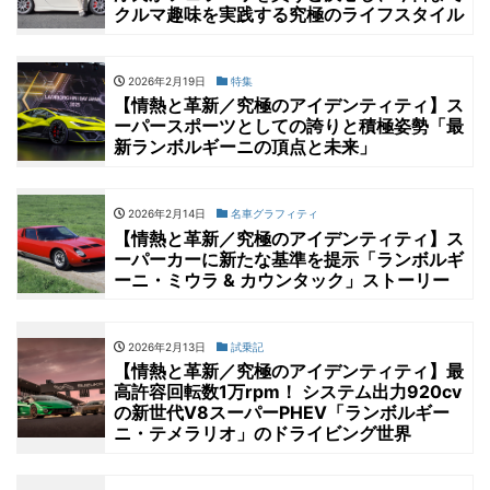
クルマ趣味を実践する究極のライフスタイル
2026年2月19日
特集
【情熱と革新／究極のアイデンティティ】ス
ーパースポーツとしての誇りと積極姿勢「最
新ランボルギーニの頂点と未来」
2026年2月14日
名車グラフィティ
【情熱と革新／究極のアイデンティティ】ス
ーパーカーに新たな基準を提示「ランボルギ
ーニ・ミウラ & カウンタック」ストーリー
2026年2月13日
試乗記
【情熱と革新／究極のアイデンティティ】最
高許容回転数1万rpm！ システム出力920cv
の新世代V8スーパーPHEV「ランボルギー
ニ・テメラリオ」のドライビング世界