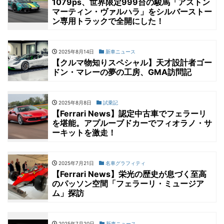
1079ps、世界限定999台の駿馬「アストン
マーティン・ヴァルハラ」をシルバーストー
ン専用トラックで全開にした！
2025年8月14日
新車ニュース
【クルマ物知りスペシャル】天才設計者ゴー
ドン・マレーの夢の工房、GMA訪問記
2025年8月8日
試乗記
【Ferrari News】認定中古車でフェラーリ
を堪能。アプルーブドカーでフィオラノ・サ
ーキットを激走！
2025年7月21日
名車グラフィティ
【Ferrari News】栄光の歴史が息づく至高
のパッソン空間「フェラーリ・ミュージア
ム」探訪
2025年7月20日
新車ニュース