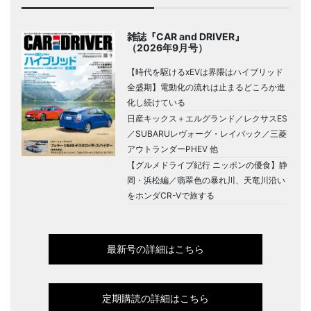
雑誌『CAR and DRIVER』
（2026年9月号）
【時代を駆けるxEVは界隈はハイブリッド
全盛期】電動化の流れは止まるどころか進
化し続けている
日産キックス＋エルグランド／レクサスES
／SUBARUレヴォーグ・レイバック／三菱
アウトランダーPHEV 他
【グルメドライブ紀行 ニッポンの優食】静
岡・浜松編／翡翠色の暴れ川、天竜川沿い
をホンダCR-Vで旅する
最新号の詳細はこちら
定期購読の詳細はこちら