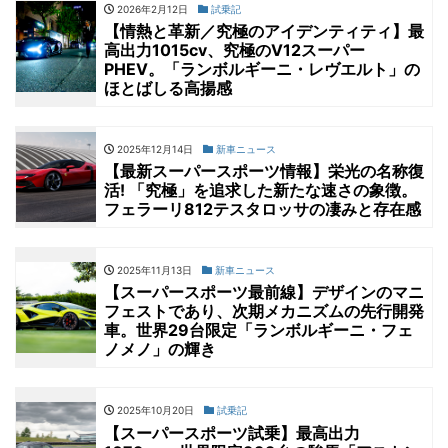
2026年2月12日
試乗記
【情熱と革新／究極のアイデンティティ】最
高出力1015cv、究極のV12スーパー
PHEV。「ランボルギーニ・レヴエルト」の
ほとばしる高揚感
2025年12月14日
新車ニュース
【最新スーパースポーツ情報】栄光の名称復
活! 「究極」を追求した新たな速さの象徴。
フェラーリ812テスタロッサの凄みと存在感
2025年11月13日
新車ニュース
【スーパースポーツ最前線】デザインのマニ
フェストであり、次期メカニズムの先行開発
車。世界29台限定「ランボルギーニ・フェ
ノメノ」の輝き
2025年10月20日
試乗記
【スーパースポーツ試乗】最高出力