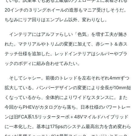
ている。試乗車でもある上級版のヴェローチェに装着される
20インチの３リングホイールの造形もマニア受けしそうだ。
ちなみにリア回りはエンブレム以外、変わりなし。
インテリアにはアルファらしい「色気」を増す工夫が施さ
れた。マテリアルやトリムの変更に加えて、赤シート＆赤ス
テッチ仕様を追加した。レッドインテリアはシルバーやブラ
ックのボディに組み合わせてみたい。
そしてシャシー。前後のトレッドを左右それぞれ4mmずつ
拡大している。バンパーデザインの変更により全長が10mm短
くなっているから、全体的によりワイドなスタンスに。また
今回からPHEVがカタログから落ち、日本仕様のパワートレー
ンは旧FCA系1.5リッターターボ＋48Vマイルドハイブリッド
に一本化した。基本は175psのシステム最高出力を含め変わら