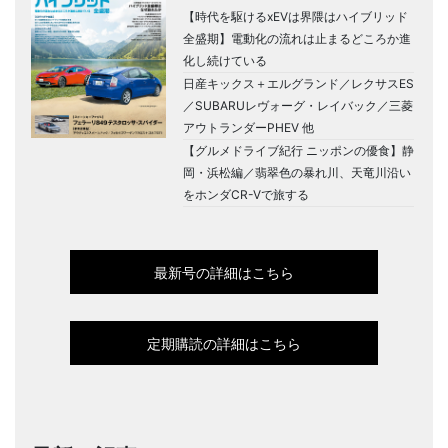
【時代を駆けるxEVは界隈はハイブリッド
全盛期】電動化の流れは止まるどころか進
化し続けている
日産キックス＋エルグランド／レクサスES
／SUBARUレヴォーグ・レイバック／三菱
アウトランダーPHEV 他
【グルメドライブ紀行 ニッポンの優食】静
岡・浜松編／翡翠色の暴れ川、天竜川沿い
をホンダCR-Vで旅する
最新号の詳細はこちら
定期購読の詳細はこちら