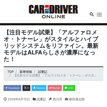
Me
【注目モデル試乗】「アルファロメ
オ・トナーレ」がスタイルとハイブ
リッドシステムをリファイン。最新
モデルはALFAらしさが濃厚になっ
た！
TOP
新車情報
試乗記
【注目モデル試乗】「アルファロメオ・トナーレ」がスタイルとハイブリッドシステムをリファイン。最新モデルはALFAらしさが濃厚になった！
Facebook
X
Hatena
Pocket
LINE
2026年6月15日
試乗記
西川淳
横田康志朗