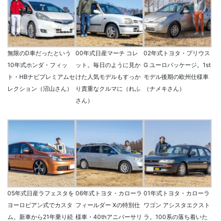
無限のD車だったという
00年式日産マーチ コレ
02年式トヨタ・プリウス
10年式ホンダ・フィッ
ット。毎日のように見か
G ユーロパッケージ。1st
ト・HBナビプレミアムセ
けた人気モデルもすっか
モデル後期の欧州仕様車
レクション（沼山さん）
り貴重なクルマに（れふ
（ナメキさん）
さん）
05年式日産ラフェスタを
06年式トヨタ・カローラ
01年式トヨタ・カローラ
ヨーロピアン式でカスタ
フィールダー Xの特別仕
ワゴン アシスタエクスト
ム。新車から21年乗り続
様車・40thアニバーサリ
ラ。100系の落ち着いた