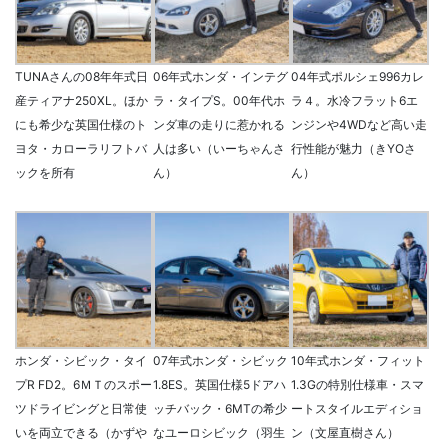
TUNAさんの08年年式日
06年式ホンダ・インテグ
04年式ポルシェ996カレ
産ティアナ250XL。ほか
ラ・タイプS。00年代ホ
ラ４。水冷フラット6エ
にも希少な英国仕様のト
ンダ車の走りに惹かれる
ンジンや4WDなど高い走
ヨタ・カローラリフトバ
人は多い（いーちゃんさ
行性能が魅力（きYOさ
ックを所有
ん）
ん）
ホンダ・シビック・タイ
07年式ホンダ・シビック
10年式ホンダ・フィット
プR FD2。6ＭＴのスポー
1.8ES。英国仕様5ドアハ
1.3Gの特別仕様車・スマ
ツドライビングと日常使
ッチバック・6MTの希少
ートスタイルエディショ
いを両立できる（かずや
なユーロシビック（羽生
ン（文屋直樹さん）