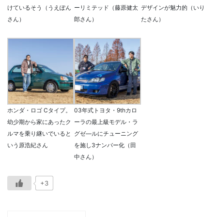
けているそう（うえぽん
ーリミテッド（藤原健太
デザインが魅力的（いり
さん）
郎さん）
たさん）
ホンダ・ロゴ Cタイプ。
03年式トヨタ・9thカロ
幼少期から家にあったク
ーラの最上級モデル・ラ
ルマを乗り継いでいると
グゼ―ルにチューニング
いう原浩紀さん
を施し3ナンバー化（田
中さん）
+3