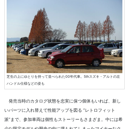
芝生の上にゆとりを持って並べられた00年代車。5thスズキ・アルトの左
ハンドル仕様などの姿も
発売当時のカタログ状態を忠実に保つ個体もいれば、新し
いパーツに入れ替えて性能アップを図る “レトロフィット
派”まで、参加車両は個性もストーリーもさまざま。中には希
少な限定モデルや歴史の中に埋もれてしまったマイナーなク