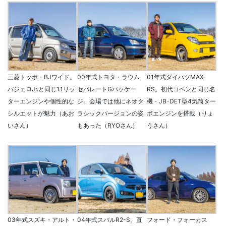
三菱トッポ・BJワイド。
00年式トヨタ・ラウム
01年式ダイハツMAX
パジェロJr.と同じ1.1リッ
セパレートGパッケー
RS。初代コペンと同じ名
ターエンジンや個性的な
ジ。会場では他にネオク
機・JB-DET型4気筒ター
シルエットが魅力（あお
ラシックバージョンの姿
ボエンジンを搭載（りょ
いさん）
もあった（RYOさん）
うさん）
03年式スズキ・アルト・
04年式スバルR2-S。直
フォード・フォーカス