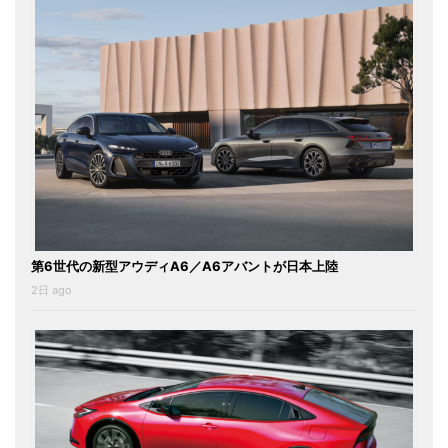
第6世代の新型アウディA6／A6アバントが日本上陸
2日 ago