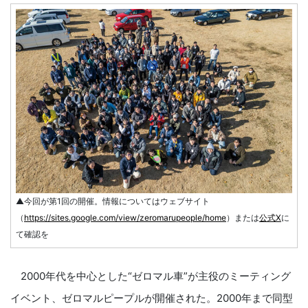
▲今回が第1回の開催。情報についてはウェブサイト
（
https://sites.google.com/view/zeromarupeople/home
）または
公式X
に
て確認を
2000年代を中心とした“ゼロマル車”が主役のミーティング
イベント、ゼロマルピープルが開催された。2000年まで同型