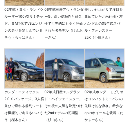
02年式トヨタ・ランドク
06年式三菱アウトランダ
美しい仕上がりで注目を
ルーザー100VXリミテッ
ーG。高い信頼性と耐久
集めていた北米仕様・左
ド。５MT化でV8エンジ
性で世界的にも高く評価
ハンドルの05年式スバ
ンの走りを楽しんでいる
された名モデル（けんお
ル・フォレスター
そう（もっぱさん）
ーさん）
25X（小鮒さん）
ホンダ・エディックス
02年式日産エルグラン
02年式ホンダ・モビリオ
2.0 Ｓパッケージ。3人横
ド・ハイウェイスター。
はコンパクトミニバンの
並びで座れる前列シート
その後の人気を決定づけ
先駆け的な存在。希少な
は機能的で走りもいいそ
た2ndモデルの初期型
opのホイールを装着（た
う（樫木さん）
（杉山さん）
かふーさん）