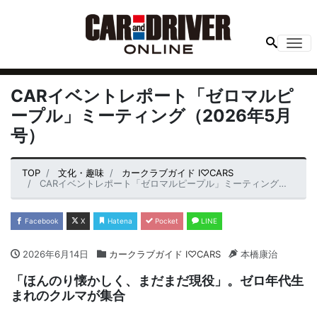
Me
CARイベントレポート「ゼロマルピ
ープル」ミーティング（2026年5月
号）
TOP
文化・趣味
カークラブガイド I♡CARS
CARイベントレポート「ゼロマルピープル」ミーティング（2026年5月号）
Facebook
X
Hatena
Pocket
LINE
2026年6月14日
カークラブガイド I♡CARS
本橋康治
「ほんのり懐かしく、まだまだ現役」。ゼロ年代生
まれのクルマが集合