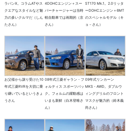
ラパンX。コラムATやス
4DOHCエンジン＋スー
ST170 Mk.1。2.0リッタ
クエアなスタイルなど魅
パーチャージャーは当時
ーDOHCエンジン＋6MT
力の多いクルマだ（しん
軽自動車では画期的（京
のスペシャルモデル（キ
たさん）
さん）
ョ－さん）
お父様から譲り受けた10
08年式三菱ギャラン・フ
09年式リンカーン
年式三菱RVRを大切に乗
ォルティス スポーツバッ
MKS・AWD。ダブルウ
り継いでいるというきょ
ク。フォルムの躍動感は
ィンググリルのフロント
うさん
いまも新鮮（白木登唯さ
マスクが魅力的（鈴木義
ん）
尚さん）