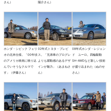
さん）
陽介さん）
ホンダ・シビック フェリ
02年式トヨタ・ブレビ
08年式ホンダ・レジェン
オの北米仕様。「00年頃
ス。「兄弟車のプログレ
ド ユーロ。四輪駆動
のアメリカ映画に映り込
よりも躍動感のあるデザ
SH-AWDなど新しい技術
んでいそうなクルマで
インが魅力」（あまねさ
が盛り込まれた（ぬのせ
す」（伊藤さん）
ん）
さん）