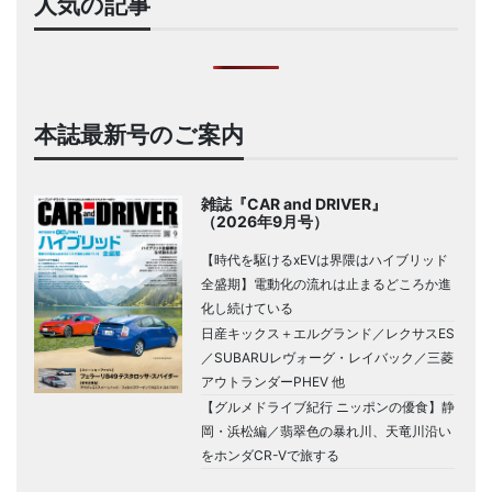
人気の記事
本誌最新号のご案内
雑誌『CAR and DRIVER』
（2026年9月号）
【時代を駆けるxEVは界隈はハイブリッド
全盛期】電動化の流れは止まるどころか進
化し続けている
日産キックス＋エルグランド／レクサスES
／SUBARUレヴォーグ・レイバック／三菱
アウトランダーPHEV 他
【グルメドライブ紀行 ニッポンの優食】静
岡・浜松編／翡翠色の暴れ川、天竜川沿い
をホンダCR-Vで旅する