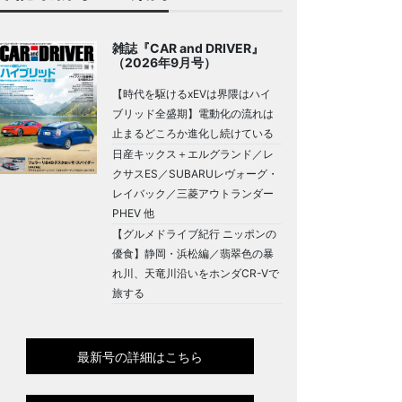
雑誌『CAR and DRIVER』
（2026年9月号）
【時代を駆けるxEVは界隈はハイ
ブリッド全盛期】電動化の流れは
止まるどころか進化し続けている
日産キックス＋エルグランド／レ
クサスES／SUBARUレヴォーグ・
レイバック／三菱アウトランダー
PHEV 他
【グルメドライブ紀行 ニッポンの
優食】静岡・浜松編／翡翠色の暴
れ川、天竜川沿いをホンダCR-Vで
旅する
最新号の詳細はこちら