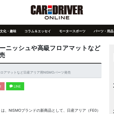
文化・趣味
コラム＆エッセイ
モータースポーツ
パーツ・用品
ガーニッシュや高級フロアマットなど
売
ロアマットなど日産アリア用NISMOパーツ発売
t
LINE
、NISMOブランドの新商品として、日産アリア（FE0）