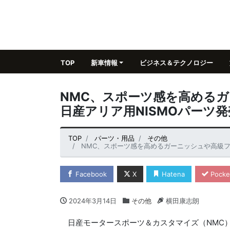
TOP
新車情報
ビジネス＆テクノロジー
NMC、スポーツ感を高める
日産アリア用NISMOパーツ発
TOP
パーツ・用品
その他
NMC、スポーツ感を高めるガーニッシュや高級フ
Facebook
X
Hatena
Pocke
2024年3月14日
その他
横田康志朗
日産モータースポーツ＆カスタマイズ（NMC）は