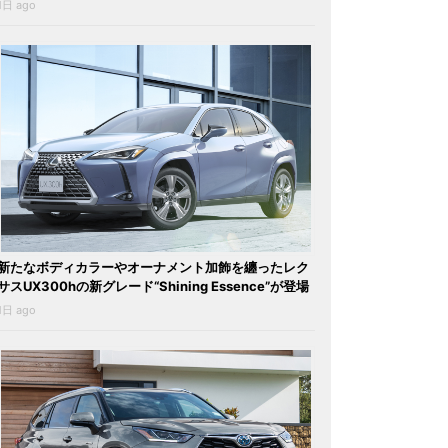
1日 ago
新たなボディカラーやオーナメント加飾を纏ったレク
サスUX300hの新グレード“Shining Essence”が登場
1日 ago