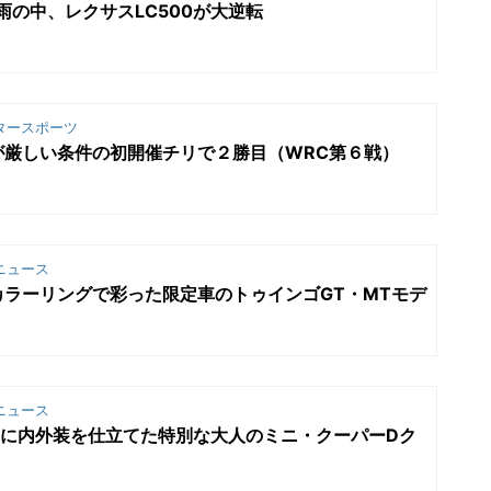
雨の中、レクサスLC500が大逆転
タースポーツ
が厳しい条件の初開催チリで２勝目（WRC第６戦）
ニュース
ラーリングで彩った限定車のトゥインゴGT・MTモデ
ニュース
マに内外装を仕立てた特別な大人のミニ・クーパーDク