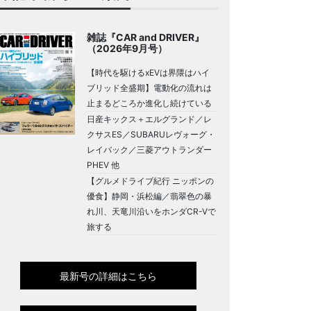
雑誌『CAR and DRIVER』
（2026年9月号）
【時代を駆けるxEVは界隈はハイ
ブリッド全盛期】電動化の流れは
止まるどころか進化し続けている
日産キックス＋エルグランド／レ
クサスES／SUBARUレヴォーグ・
レイバック／三菱アウトランダー
PHEV 他
【グルメドライブ紀行 ニッポンの
ヨタの米国産3列シートミッドサイズSUV「ハイ
優食】静岡・浜松編／翡翠色の暴
発売
れ川、天竜川沿いをホンダCR-Vで
旅する
最新号の詳細はこちら