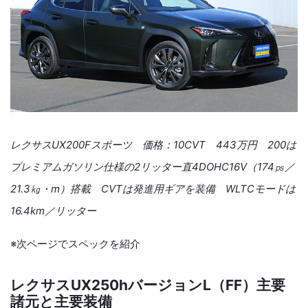
レクサスUX200Fスポーツ 価格：10CVT 443万円 200は
プレミアムガソリン仕様の2リッター直4DOHC16V（174㎰／
21.3㎏・m）搭載 CVTは発進用ギアを装備 WLTCモードは
16.4km／リッター
※次ページでスペックを紹介
レクサスUX250hバージョンL（FF）主要
諸元と主要装備