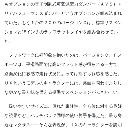
もオプションの電子制御式可変減衰力ダンパー（ＡＶＳ）＋
リアパフォーマンスダンパーというオプションが組み込まれ
ていた。もう１台の２００のバージョンＣは、標準サスペン
ションと18インチのランフラットタイヤを組み合わせてい
た。
フットワークに好印象を抱いたのは、バージョンＣ。Ｆス
ポーツは、平滑路面では高いフラット感が得られる一方で、
路面変化に敏感で走行状況によっては揺すられ感を感じた。
ＵＸというモデルのキャラクターには、路面を問わずよりし
なやかな乗り味を備える標準サスペンションがふさわしい。
扱いやすいサイズに、優れた乗降性、全方位に対する良好
な視界など、ハッチバック同様の使い勝手を備えた、最も身
近なレクサス――そんな表現が、ＵＸのキャラクターを説明