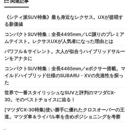
関連記事
《シティ派SUV特集》最も身近なレクサス。UXが提唱す
る新価値
コンパクトSUV特集：全長4495mm／LC譲りのプレミア
ムテイスト。レクサスUXが人気者になった理由とは
パワフル＆サイレント。大人が似合うハイブリッドサルー
ンをアナタに
コンパクトSUV特集：全長4465mm／eボクサー搭載。マ
イルドハイブリッド仕様のSUBARU・XVの先進性を探っ
た
世界で一番スタイリッシュなSUVと評判のマツダCX-
30。そのベストチョイスに迫る！
[マツダCX-30特集]使い勝手に優れたクロスオーバーの王
道。マツダ車＆ライバル車を含めポジショニングを考察