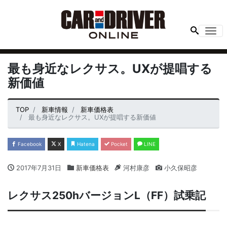
Me
最も身近なレクサス。UXが提唱する
新価値
TOP
新車情報
新車価格表
最も身近なレクサス。UXが提唱する新価値
Facebook
X
Hatena
Pocket
LINE
2017年7月31日
新車価格表
河村康彦
小久保昭彦
レクサス250hバージョンL（FF）試乗記