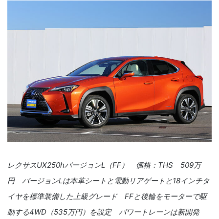
レクサスUX250hバージョンL（FF） 価格：THS 509万
円 バージョンLは本革シートと電動リアゲートと18インチタ
イヤを標準装備した上級グレード FFと後輪をモーターで駆
動する4WD（535万円）を設定 パワートレーンは新開発