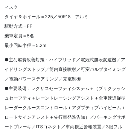
ィスク
タイヤ＆ホイール＝225／50R18＋アルミ
駆動方式＝FF
乗車定員＝5名
最小回転半径＝5.2m
●主な燃費改善対策：ハイブリッド／電気式無段変速機／ア
イドリングストップ／筒内直接噴射／可変バルブタイミング
／電動パワーステアリング／充電制御
●主要装備：レクサスセーフティシステム＋（プリクラッシ
ュセーフティ＋レーントレーシングアシスト＋全車速追従型
レーダークルーズコントロール＋アダプティブハイビーム＋
ロードサインアシスト＋先行車発進告知）／パーキングサポ
ートブレーキ／ITSコネクト／車両接近警報装置／3眼フル