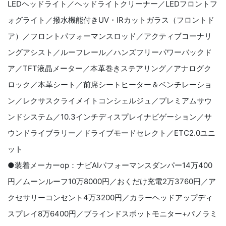
LEDヘッドライト／ヘッドライトクリーナー／LEDフロントフ
ォグライト／撥水機能付きUV・IRカットガラス（フロントド
ア）／フロントパフォーマンスロッド／アクティブコーナリ
ングアシスト／ルーフレール／ハンズフリーパワーバックド
ア／TFT液晶メーター／本革巻きステアリング／アナログク
ロック／本革シート／前席シートヒーター＆ベンチレーショ
ン／レクサスクライメイトコンシェルジュ／プレミアムサウ
ンドシステム／10.3インチディスプレイナビゲーション／サ
ウンドライブラリー／ドライブモードセレクト／ETC2.0ユニ
ット
●装着メーカーop：ナビAIパフォーマンスダンパー14万400
円／ムーンルーフ10万8000円／おくだけ充電2万3760円／ア
クセサリーコンセント4万3200円／カラーヘッドアップディ
スプレイ8万6400円／ブラインドスポットモニター+パノラミ