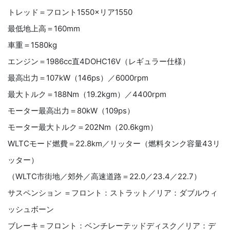
トレッド＝フロント1550×リア1550
最低地上高＝160mm
車重＝1580kg
エンジン＝1986cc直4DOHC16V（レギュラー仕様）
最高出力＝107kW（146ps）／6000rpm
最大トルク＝188Nm（19.2kgm）／4400rpm
モーター最高出力＝80kW（109ps）
モーター最大トルク＝202Nm（20.6kgm）
WLTCモード燃費＝22.8km／リッター（燃料タンク容量43リ
ッター）
（WLTC市街地／郊外／高速道路＝22.0／23.4／22.7）
サスペンション ＝フロント：ストラット／リア：ダブルウィ
ッシュボーン
ブレーキ＝フロント：ベンチレーテッドディスク／リア：デ