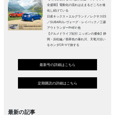
全盛期】電動化の流れは止まるどころか進
化し続けている
日産キックス＋エルグランド／レクサスES
／SUBARUレヴォーグ・レイバック／三菱
アウトランダーPHEV 他
【グルメドライブ紀行 ニッポンの優食】静
岡・浜松編／翡翠色の暴れ川、天竜川沿い
をホンダCR-Vで旅する
最新号の詳細はこちら
定期購読の詳細はこちら
最新の記事