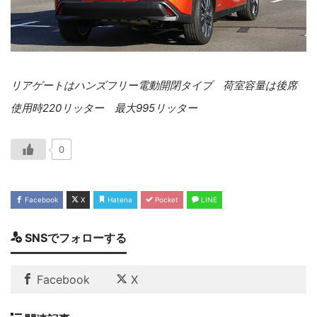
リアゲートはハンズフリー電動開閉タイプ 荷室容量は後席
使用時220リッター 最大995リッター
0
Facebook
X
Hatena
Pocket
LINE
SNSでフォローする
Facebook
X