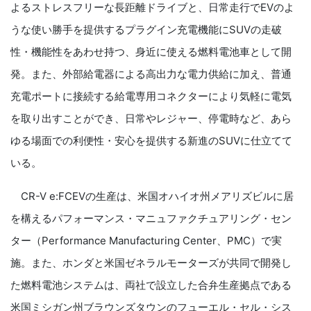
よるストレスフリーな長距離ドライブと、日常走行でEVのよ
うな使い勝手を提供するプラグイン充電機能にSUVの走破
性・機能性をあわせ持つ、身近に使える燃料電池車として開
発。また、外部給電器による高出力な電力供給に加え、普通
充電ポートに接続する給電専用コネクターにより気軽に電気
を取り出すことができ、日常やレジャー、停電時など、あら
ゆる場面での利便性・安心を提供する新進のSUVに仕立てて
いる。
CR-V e:FCEVの生産は、米国オハイオ州メアリズビルに居
を構えるパフォーマンス・マニュファクチュアリング・セン
ター（Performance Manufacturing Center、PMC）で実
施。また、ホンダと米国ゼネラルモーターズが共同で開発し
た燃料電池システムは、両社で設立した合弁生産拠点である
米国ミシガン州ブラウンズタウンのフューエル・セル・シス