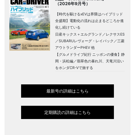
（2026年9月号）
【時代を駆けるxEVは界隈はハイブリッド
全盛期】電動化の流れは止まるどころか進
化し続けている
日産キックス＋エルグランド／レクサスES
／SUBARUレヴォーグ・レイバック／三菱
アウトランダーPHEV 他
【グルメドライブ紀行 ニッポンの優食】静
岡・浜松編／翡翠色の暴れ川、天竜川沿い
をホンダCR-Vで旅する
最新号の詳細はこちら
定期購読の詳細はこちら