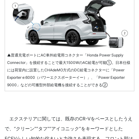
▲普通充電ポートにAC車外給電用コネクター「Honda Power Supply
Connector」を接続することで最大1500WのAC給電が可能①。日本仕様
には荷室内に設置したCHAdeMO方式のDC給電コネクターに「Power
Exporter e:6000（パワーエクスポーターイー）」、「Power Exporter
9000」などの可搬型外部給電機を接続することができる②
エクステリアに関しては、既存のCR-Vをベースとしたうえ
で、“クリーン”“タフ”“アイコニック”をキーワードとした
FCEVらしい知的な佇まいと力強さを表現する。フロント部は