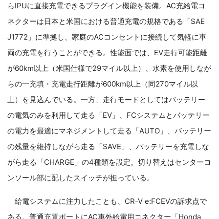
らIPUに直接充電できるプラグイン機能を装備。AC充給電コ
ネクターは日本と米国における普通充電の規格である「SAE
J1772」に準拠し、家庭のACコンセントに接続して気軽に車
両の充電を行うことができる。性能面では、EV走行可能距離
が60km以上（米国仕様で29マイル以上）、水素を使用しなが
らの一充填・充電走行距離が600km以上（同270マイル以
上）を見込んでいる。一方、走行モードとしてはバッテリー
の電気のみを利用して走る「EV」、FCシステムとバッテリー
の電力を最適にマネジメントして走る「AUTO」、バッテリー
の残量を維持しながら走る「SAVE」、バッテリーを充電しな
がら走る「CHARGE」の4種類を設定。切り替えはセンターコ
ンソール部に配したスイッチが担っている。
給電システムに注力したことも、CR-V e:FCEVの訴求点で
ある。普通充電ポートにAC車外給電用コネクター「Honda