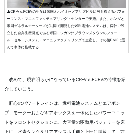
▲CR-V e:FCEVの生産は米国オハイオ州メアリズビルに居を構えるパフォ
ーマンス・マニュファクチュアリング・センターで実施。また、ホンダと
米国ゼネラルモーターズが共同で開発した燃料電池システムは、両社で設
立した合弁生産拠点である米国ミシガン州ブラウンズタウンのフューエ
ル・セル・システム・マニュファクチャリングで生産し、その後PMCに運
んで車体に搭載する
改めて、現在明らかになっているCR-V e:FCEVの特徴を紹
介していこう。
肝心のパワートレインは、燃料電池システムとエアポン
プ、モーターおよびギアボックスを一体化したパワーユニッ
トをフロントセクションに、大容量の駆動用バッテリーを床
下に、水素タンクをリアアクスル手前と上部に搭載して、前