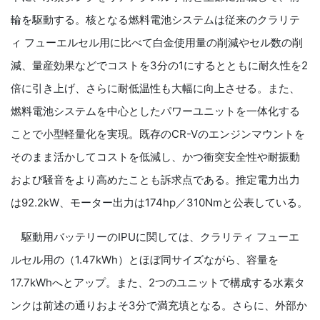
輪を駆動する。核となる燃料電池システムは従来のクラリテ
ィ フューエルセル用に比べて白金使用量の削減やセル数の削
減、量産効果などでコストを3分の1にするとともに耐久性を2
倍に引き上げ、さらに耐低温性も大幅に向上させる。また、
燃料電池システムを中心としたパワーユニットを一体化する
ことで小型軽量化を実現。既存のCR-Vのエンジンマウントを
そのまま活かしてコストを低減し、かつ衝突安全性や耐振動
および騒音をより高めたことも訴求点である。推定電力出力
は92.2kW、モーター出力は174hp／310Nmと公表している。
駆動用バッテリーのIPUに関しては、クラリティ フューエ
ルセル用の（1.47kWh）とほぼ同サイズながら、容量を
17.7kWhへとアップ。また、2つのユニットで構成する水素タ
ンクは前述の通りおよそ3分で満充填となる。さらに、外部か