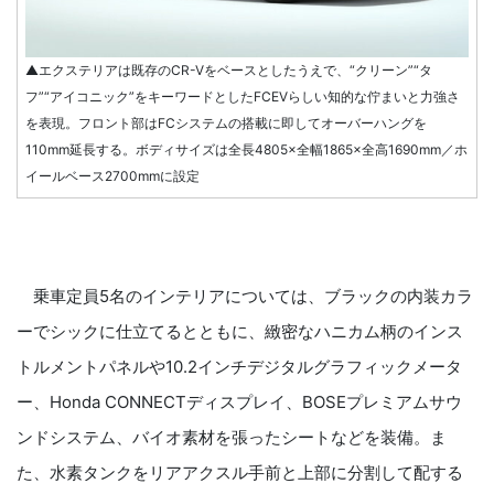
▲エクステリアは既存のCR-Vをベースとしたうえで、“クリーン”“タ
フ”“アイコニック”をキーワードとしたFCEVらしい知的な佇まいと力強さ
を表現。フロント部はFCシステムの搭載に即してオーバーハングを
110mm延長する。ボディサイズは全長4805×全幅1865×全高1690mm／ホ
イールベース2700mmに設定
乗車定員5名のインテリアについては、ブラックの内装カラ
ーでシックに仕立てるとともに、緻密なハニカム柄のインス
トルメントパネルや10.2インチデジタルグラフィックメータ
ー、Honda CONNECTディスプレイ、BOSEプレミアムサウ
ンドシステム、バイオ素材を張ったシートなどを装備。ま
た、水素タンクをリアアクスル手前と上部に分割して配する