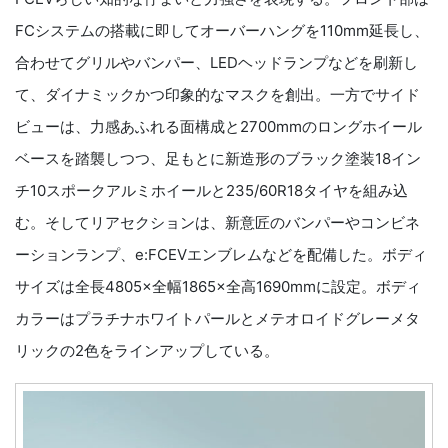
FCシステムの搭載に即してオーバーハングを110mm延長し、
合わせてグリルやバンパー、LEDヘッドランプなどを刷新し
て、ダイナミックかつ印象的なマスクを創出。一方でサイド
ビューは、力感あふれる面構成と2700mmのロングホイール
ベースを踏襲しつつ、足もとに新造形のブラック塗装18イン
チ10スポークアルミホイールと235/60R18タイヤを組み込
む。そしてリアセクションは、新意匠のバンパーやコンビネ
ーションランプ、e:FCEVエンブレムなどを配備した。ボディ
サイズは全長4805×全幅1865×全高1690mmに設定。ボディ
カラーはプラチナホワイトパールとメテオロイドグレーメタ
リックの2色をラインアップしている。