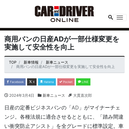
Me
商用バンの日産ADが一部仕様変更を
実施して安全性を向上
TOP
新車情報
新車ニュース
商用バンの日産ADが一部仕様変更を実施して安全性を向上
Facebook
X
Hatena
Pocket
LINE
2024年3月4日
新車ニュース
大貫直次郎
日産の定番ビジネスバンの「AD」がマイナーチェ
ンジ。各種法規に適合させるとともに、「踏み間違
い衝突防止アシスト」を全グレードに標準設定。車