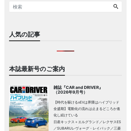
人気の記事
本誌最新号のご案内
雑誌『CAR and DRIVER』
（2026年9月号）
【時代を駆けるxEVは界隈はハイブリッド
全盛期】電動化の流れは止まるどころか進
化し続けている
日産キックス＋エルグランド／レクサスES
／SUBARUレヴォーグ・レイバック／三菱