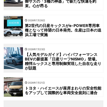
御サスの「3種の神器」で新たな快適を約
束。心が昂る
2026年7月26日
第2世代の日産キックスがe-POWER専用車
種となって待望の日本発売。生産は日本の追
浜工場で実施
2026年7月23日
【人気モデルガイド】ハイパフォーマンス
BEVの新提案「日産リーフNISMO」登場。
精悍ルックスと専用制御実現した自在な走り
が話題
2026年7月21日
トヨタ・ハイエースが座席まわりの安全性能
をアップして国際的な車両安全規則に適合