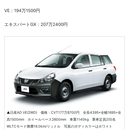
VE：194万1500円
エキスパートGX：207万2400円
▲日産AD VE(2WD) 価格：CVT177万8700円 全長4395×全幅1695×全
高1500mm ホイールベース2600mm 車重1140kg 乗車定員2(5)名
WLTCモード燃費16.0km/リットル 写真のボディカラーはホワイト