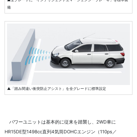
備
▲「踏み間違い衝突防止アシスト」を全グレードに標準設定
パワーユニットは基本的に従来を踏襲し、2WD車に
HR15DE型1498cc直列4気筒DOHCエンジン（110ps／