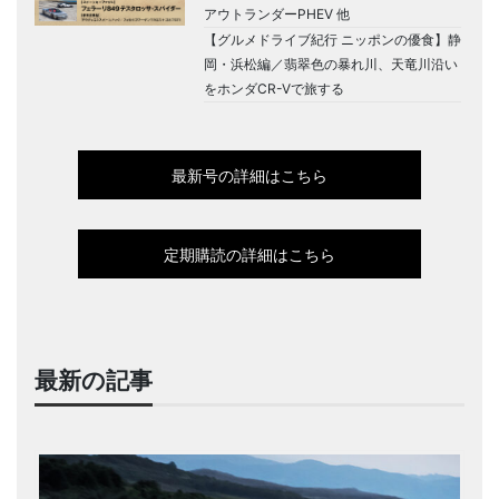
アウトランダーPHEV 他
【グルメドライブ紀行 ニッポンの優食】静
岡・浜松編／翡翠色の暴れ川、天竜川沿い
をホンダCR-Vで旅する
最新号の詳細はこちら
定期購読の詳細はこちら
最新の記事