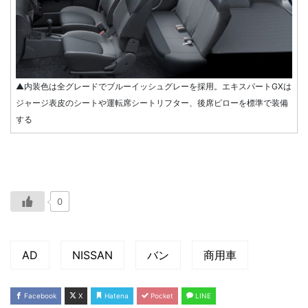
▲内装色は全グレードでブルーイッシュグレーを採用。エキスパートGXは
ジャージ表皮のシートや運転席シートリフター、後席ピローを標準で装備
する
0
AD
NISSAN
バン
商用車
Facebook
X
Hatena
Pocket
LINE