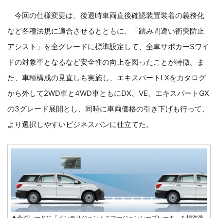
今回の仕様変更は、後退時車両直後確認装置装着の義務化
など各種法規に適合させるとともに、「踏み間違い衝突防止
アシスト」を全グレードに標準設定して、全車サポカーSワイ
ドの対象車となるなど安全性の向上を図ったことが特徴。ま
た、車種構成の見直しも実施し、エキスパートLXをカタログ
から外して2WD車と4WD車ともにDX、VE、エキスパートGX
の3グレード展開とし、同時に車両価格の引き下げも行って、
より選択しやすいビジネスバンに仕立てた。
▲全グレードに「インテリジェントエマージェンシーブレーキ」を標準装