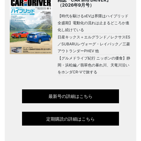
（2026年9月号）
【時代を駆けるxEVは界隈はハイブリッド
全盛期】電動化の流れは止まるどころか進
化し続けている
日産キックス＋エルグランド／レクサスES
／SUBARUレヴォーグ・レイバック／三菱
アウトランダーPHEV 他
【グルメドライブ紀行 ニッポンの優食】静
岡・浜松編／翡翠色の暴れ川、天竜川沿い
をホンダCR-Vで旅する
最新号の詳細はこちら
定期購読の詳細はこちら