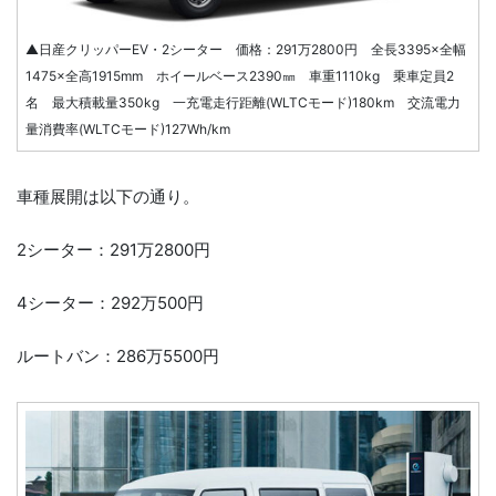
▲日産クリッパーEV・2シーター 価格：291万2800円 全長3395×全幅
1475×全高1915mm ホイールベース2390㎜ 車重1110kg 乗車定員2
名 最大積載量350kg 一充電走行距離(WLTCモード)180km 交流電力
量消費率(WLTCモード)127Wh/km
車種展開は以下の通り。
2シーター：291万2800円
4シーター：292万500円
ルートバン：286万5500円