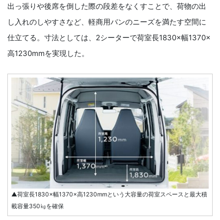
出っ張りや後席を倒した際の段差をなくすことで、荷物の出
し入れのしやすさなど、軽商用バンのニーズを満たす空間に
仕立てる。寸法としては、2シーターで荷室長1830×幅1370×
高1230mmを実現した。
▲荷室長1830×幅1370×高1230mmという大容量の荷室スペースと最大積
載容量350㎏を確保