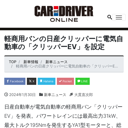
Me
軽商用バンの日産クリッパーに電気自
動車の「クリッパーEV」を設定
TOP
新車情報
新車ニュース
軽商用バンの日産クリッパーに電気自動車の「クリッパーEV」を設定
Facebook
X
Hatena
Pocket
LINE
2024年1月30日
新車ニュース
大貫直次郎
日産自動車が電気自動車の軽商用バン「クリッパー
EV」を発表。パワートレインには最高出力31kW、
最大トルク195Nmを発生するYA1型モーターと、総