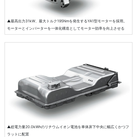
▲最高出力31kW、最大トルク195Nmを発生するYA1型モーターを採用。
モーターとインバーターを一体化構造としてモーター効率を向上させる
▲総電力量20.0kWhのリチウムイオン電池を車体床下中央に幅広くかつフ
ラットに配置