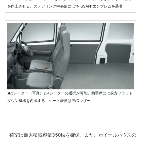
を向上させる。ステアリング中央部には“NISSAN”エンブレムを装着
▲2シーター（写真）と4シーターの選択が可能。助手席には前方フラット
ダウン機構を内蔵する。シート表皮はPVCレザー
荷室は最大積載容量350㎏を確保。また、ホイールハウスの