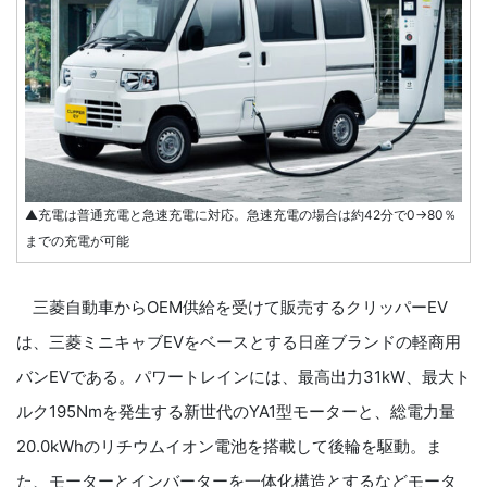
▲充電は普通充電と急速充電に対応。急速充電の場合は約42分で0→80％
までの充電が可能
三菱自動車からOEM供給を受けて販売するクリッパーEV
は、三菱ミニキャブEVをベースとする日産ブランドの軽商用
バンEVである。パワートレインには、最高出力31kW、最大ト
ルク195Nmを発生する新世代のYA1型モーターと、総電力量
20.0kWhのリチウムイオン電池を搭載して後輪を駆動。ま
た、モーターとインバーターを一体化構造とするなどモータ