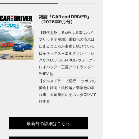
雑誌『CAR and DRIVER』
（2026年9月号）
【時代を駆けるxEVは界隈はハイ
ブリッド全盛期】電動化の流れは
止まるどころか進化し続けている
日産キックス＋エルグランド／レ
クサスES／SUBARUレヴォーグ・
レイバック／三菱アウトランダー
PHEV 他
【グルメドライブ紀行 ニッポンの
優食】静岡・浜松編／翡翠色の暴
れ川、天竜川沿いをホンダCR-Vで
旅する
最新号の詳細はこちら