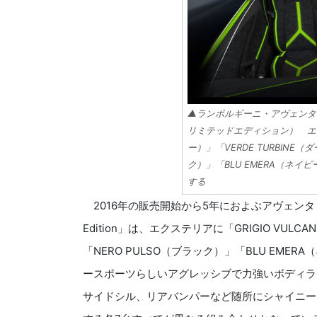
▲ランボルギーニ・アヴェンタドールS 
リミテッドエディション） エクス
ー）」「VERDE TURBINE
ク）」「BLU EMERA（ネ
する
2016年の販売開始から5年におよぶアヴェンタドー
Edition」は、エクステリアに「GRIGIO VUL
「NERO PULSO（ブラック）」「BLU EM
ースポーツらしいアグレッシブで力強いボディラ
サイドシル、リアバンパーなど随所にシャイニー