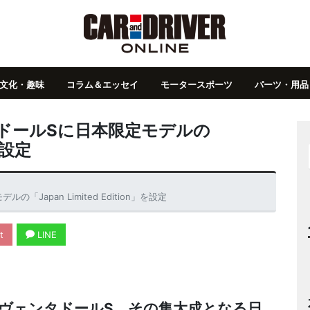
文化・趣味
コラム＆エッセイ
モータースポーツ
パーツ・用品
ドールSに日本限定モデルの
」を設定
apan Limited Edition」を設定
t
LINE
アヴェンタドールS。その集大成となる日