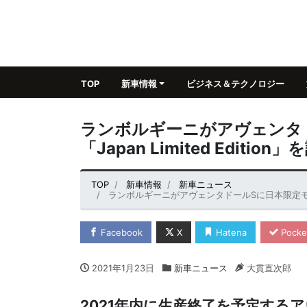
TOP
新車情報
ビジネス＆テクノロジー
ランボルギーニがアヴェンタ
「Japan Limited Edition
TOP
新車情報
新車ニュース
ランボルギーニがアヴェンタドールSに日本限定モデルの「J
Facebook
X
Hatena
Pocke
2021年1月23日
新車ニュース
大貫直次郎
2021年内に生産終了を予定する