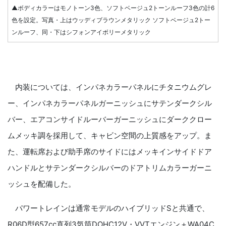
▲ボディカラーはモノトーン3色、ソフトベージュ2トーンルーフ3色の計6
色を設定。写真・上はウッディブラウンメタリック ソフトベージュ2トー
ンルーフ、同・下はシフォンアイボリーメタリック
内装については、インパネカラーパネルにチタニウムグレ
ー、インパネカラーパネルガーニッシュにサテンダークシル
バー、エアコンサイドルーバーガーニッシュにダーククロー
ムメッキ調を採用して、キャビン空間の上質感をアップ。ま
た、運転席および助手席のサイドにはメッキインサイドドア
ハンドルとサテンダークシルバーのドアトリムカラーガーニ
ッシュを配備した。
パワートレインは通常モデルのハイブリッドSと共通で、
R06D型657cc直列3気筒DOHC12V・VVTエンジン＋WA04C