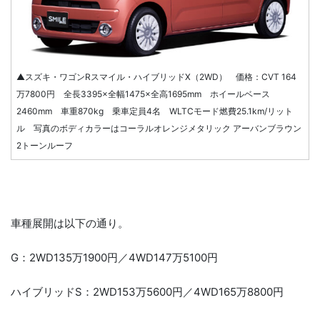
▲スズキ・ワゴンRスマイル・ハイブリッドX（2WD） 価格：CVT 164
万7800円 全長3395×全幅1475×全高1695mm ホイールベース
2460mm 車重870kg 乗車定員4名 WLTCモード燃費25.1km/リット
ル 写真のボディカラーはコーラルオレンジメタリック アーバンブラウン
2トーンルーフ
車種展開は以下の通り。
G：2WD135万1900円／4WD147万5100円
ハイブリッドS：2WD153万5600円／4WD165万8800円