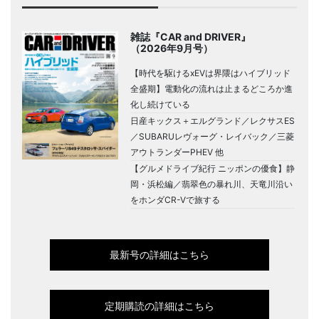
雑誌『CAR and DRIVER』
（2026年9月号）
【時代を駆けるxEVは界隈はハイブリッド
全盛期】電動化の流れは止まるどころか進
化し続けている
日産キックス＋エルグランド／レクサスES
／SUBARUレヴォーグ・レイバック／三菱
アウトランダーPHEV 他
【グルメドライブ紀行 ニッポンの優食】静
岡・浜松編／翡翠色の暴れ川、天竜川沿い
をホンダCR-Vで旅する
最新号の詳細はこちら
定期購読の詳細はこちら