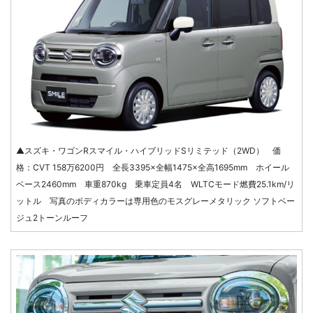
▲スズキ・ワゴンRスマイル・ハイブリッドSリミテッド（2WD） 価
格：CVT 158万6200円 全長3395×全幅1475×全高1695mm ホイール
ベース2460mm 車重870kg 乗車定員4名 WLTCモード燃費25.1km/リ
ットル 写真のボディカラーは専用色のモスグレーメタリック ソフトベー
ジュ2トーンルーフ