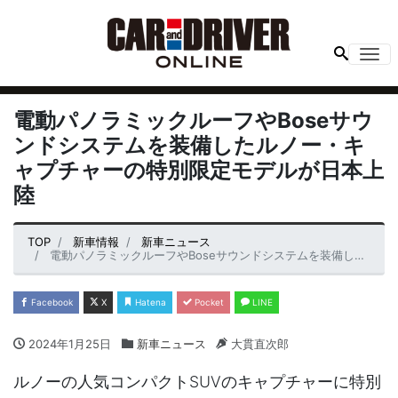
Me
電動パノラミックルーフやBoseサウ
ンドシステムを装備したルノー・キ
ャプチャーの特別限定モデルが日本上
陸
TOP
新車情報
新車ニュース
電動パノラミックルーフやBoseサウンドシステムを装備したルノー・キャプチャーの特別限定モデルが日本上陸
Facebook
X
Hatena
Pocket
LINE
2024年1月25日
新車ニュース
大貫直次郎
ルノーの人気コンパクトSUVのキャプチャーに特別