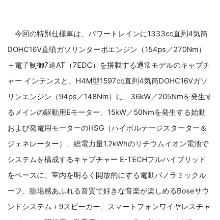
今回の特別仕様車は、パワートレインに1333cc直列4気筒
DOHC16V直噴ガソリンターボエンジン（154ps／270Nm）
＋電子制御7速AT（7EDC）を搭載する通常モデルのキャプチ
ャー インテンスと、H4M型1597cc直列4気筒DOHC16Vガソ
リンエンジン（94ps／148Nm）に、36kW／205Nmを発生す
るメインの駆動用Eモーター、15kW／50Nmを発生する始動
および発電用モーターのHSG（ハイボルテージスターター＆
ジェネレーター）、総電力量1.2kWhのリチウムイオン電池で
システムを構成するキャプチャー E-TECHフルハイブリッド
をベースに、室内を明るく開放的にする電動パノラミックル
ーフ、臨場感あふれる音質で好きな音楽が楽しめるBoseサウ
ンドシステム＋9スピーカー、スマートフォンワイヤレスチャ