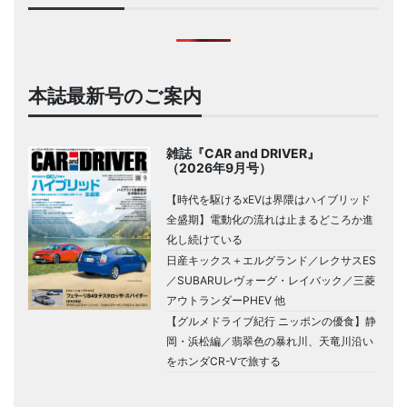
本誌最新号のご案内
雑誌『CAR and DRIVER』
（2026年9月号）
【時代を駆けるxEVは界隈はハイブリッド
全盛期】電動化の流れは止まるどころか進
化し続けている
日産キックス＋エルグランド／レクサスES
／SUBARUレヴォーグ・レイバック／三菱
アウトランダーPHEV 他
【グルメドライブ紀行 ニッポンの優食】静
岡・浜松編／翡翠色の暴れ川、天竜川沿い
をホンダCR-Vで旅する