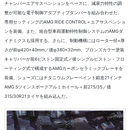
チャンバーエアサスペンションをベースに、減衰力特性の調
整が可能な電子制御アダプティブダンパーを組み合わせた、
専用セッティングのAMG RIDE CONTROL＋エアサスペンショ
ンを装備。また、統合型車両運動特性制御システムのAMGダ
イナミクスも採用する。さらに、制動機構にはローター径×厚
さが前φ420×40mm／後φ380×32mm、ブロンズカラー塗装
キャリパーが前6ピストン固定式／後シングルピストン・フロ
ーティング式で構成するAMGカーボンセラミックブレーキを
装備。シューズにはチタニウムグレーペイント鍛造21インチ
AMG 5ツインスポークアルミホイール＋前275/35／後
315/30R21タイヤを組み込んだ。