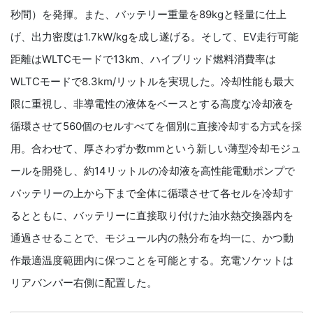
秒間）を発揮。また、バッテリー重量を89kgと軽量に仕上
げ、出力密度は1.7kW/kgを成し遂げる。そして、EV走行可能
距離はWLTCモードで13km、ハイブリッド燃料消費率は
WLTCモードで8.3km/リットルを実現した。冷却性能も最大
限に重視し、非導電性の液体をベースとする高度な冷却液を
循環させて560個のセルすべてを個別に直接冷却する方式を採
用。合わせて、厚さわずか数mmという新しい薄型冷却モジュ
ールを開発し、約14リットルの冷却液を高性能電動ポンプで
バッテリーの上から下まで全体に循環させて各セルを冷却す
るとともに、バッテリーに直接取り付けた油水熱交換器内を
通過させることで、モジュール内の熱分布を均一に、かつ動
作最適温度範囲内に保つことを可能とする。充電ソケットは
リアバンパー右側に配置した。