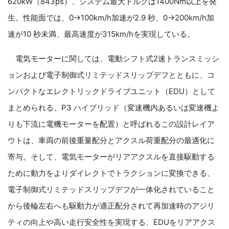
620kW（843ps）、システム最大トルクは1400Nm以上を発
生。性能面では、0→100km/h加速が2.9 秒、0→200km/h加
速が10 秒未満、最高速度が315km/hを実現している。
電気モーターに関しては、電動シフト式2速トランスミッシ
ョンおよび電子制御式リミテッドスリップデフとともに、コ
ンパクトなエレクトリックドライブユニット（EDU）として
まとめられる。P3 ハイブリッド（変速機内あるいは変速機よ
りも下流に電機モーターを配置）と呼ばれるこの設計レイア
ウトは、車両の前後重量配分とアクスル荷重配分の最適化に
寄与。そして、電気モーターがリアアクスルを直接駆動する
ために動力をよりダイレクトでトラクションに変換できる、
電子制御式リミテッドスリップデフが一体化されていること
から後輪左右へも駆動力が適正配分されて再加速時のアジリ
ティの向上や高い走行安全性を実現する、EDUをリアアクス