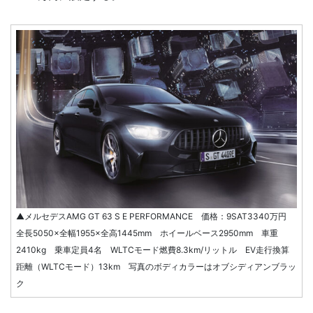
▲メルセデスAMG GT 63 S E PERFORMANCE 価格：9SAT3340万円
全長5050×全幅1955×全高1445mm ホイールベース2950mm 車重
2410kg 乗車定員4名 WLTCモード燃費8.3km/リットル EV走行換算
距離（WLTCモード）13km 写真のボディカラーはオブシディアンブラッ
ク