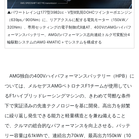
▲パワートレインは177型3982cc・V型8気筒DOHCツインターボエンジン
（639ps／900Nm）に、リアアクスルに配する電気モーター（150kW／
320Nm）、専用セッティングの電子制御式9速AT、400VのAMGハイパフ
ォーマンスバッテリー、AMGのパフォーマンス志向連続トルク可変配分4
輪駆動システムのAMG 4MATIC＋でシステムを構成する
AMG独自の400Vハイパフォーマンスバッテリー（HPB）に
ついては、メルセデスAMGペトロナスF1チームが使用してい
るF1ハイブリッドレーシングマシンの、きわめて苛酷な条件
下で実証済みの先進テクノロジーを基に開発。高出力を頻繁
に繰り返し発生できる能力と軽量構造とを兼ね備えること
で、クルマの総合的なパフォーマンスを向上させる。バッテ
リー容量は6.1kWhで、連続出力70kW、最高出力150kW（10