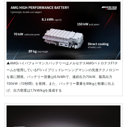
▲AMGハイパフォーマンスバッテリーはメルセデスAMGペトロナスF1チ
ームが使用しているF1ハイブリッドレーシングマシンの先進テクノロジー
を基に開発。バッテリー容量は6.1kWhで、連続出力70kW、最高出力
150kW（10秒間）を発揮。また、バッテリー重量を89kgと軽量に仕上
げ、出力密度は1.7kW/kgを達成する