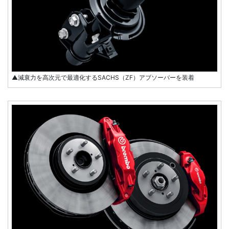
▲減衰力を高次元で最適化するSACHS（ZF）アブソーバーを装着