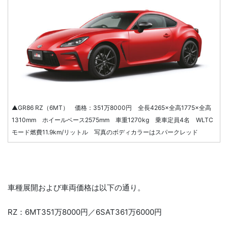
▲GR86 RZ（6MT） 価格：351万8000円 全長4265×全高1775×全高
1310mm ホイールベース2575mm 車重1270kg 乗車定員4名 WLTC
モード燃費11.9km/リットル 写真のボディカラーはスパークレッド
車種展開および車両価格は以下の通り。
RZ：6MT351万8000円／6SAT361万6000円