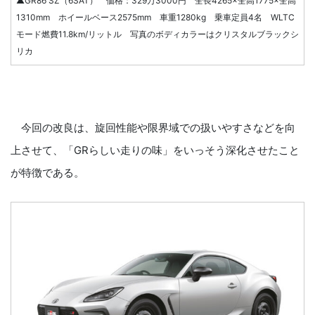
▲GR86 SZ（6SAT） 価格：329万3000円 全長4265×全高1775×全高
1310mm ホイールベース2575mm 車重1280kg 乗車定員4名 WLTC
モード燃費11.8km/リットル 写真のボディカラーはクリスタルブラックシ
リカ
今回の改良は、旋回性能や限界域での扱いやすさなどを向
上させて、「GRらしい走りの味」をいっそう深化させたこと
が特徴である。