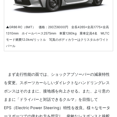
▲GR86 RC（6MT） 価格：293万6000円 全長4265×全高1775×全高
1310mm ホイールベース2575mm 車重1260kg 乗車定員4名 WLTC
モード燃費12.0km/リットル 写真のボディカラーはクリスタルホワイト
パール
まず走行性能の面では、ショックアブソーバーの減衰特性
を変更。スポーツカーらしいダイレクトなハンドリングレス
ポンスはそのままに、接地感を向上させる。また、より意の
ままに「ドライバーと対話できるクルマ」を目指して
EPS（Electric Power Steering）特性を改良。様々なモータ
ースポーツでの使われ方を想定し、俊敏なレスポンスと操舵