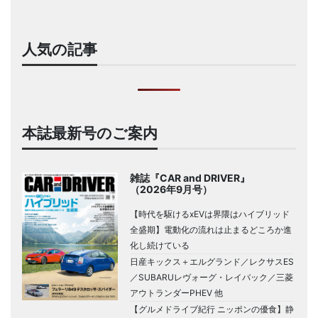
人気の記事
本誌最新号のご案内
雑誌『CAR and DRIVER』
（2026年9月号）
【時代を駆けるxEVは界隈はハイブリッド
全盛期】電動化の流れは止まるどころか進
化し続けている
日産キックス＋エルグランド／レクサスES
／SUBARUレヴォーグ・レイバック／三菱
アウトランダーPHEV 他
【グルメドライブ紀行 ニッポンの優食】静