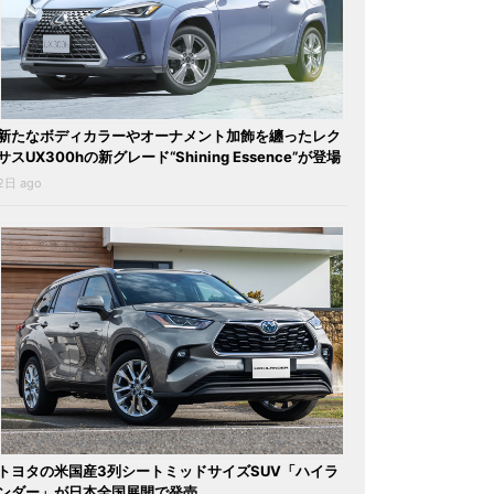
新たなボディカラーやオーナメント加飾を纏ったレク
サスUX300hの新グレード“Shining Essence”が登場
2日 ago
トヨタの米国産3列シートミッドサイズSUV「ハイラ
ンダー」が日本全国展開で発売