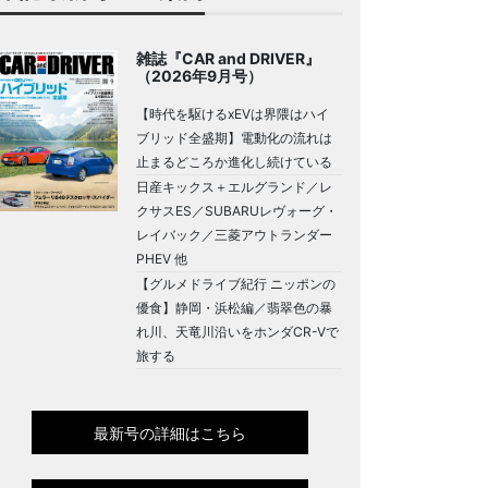
雑誌『CAR and DRIVER』
（2026年9月号）
【時代を駆けるxEVは界隈はハイ
ブリッド全盛期】電動化の流れは
止まるどころか進化し続けている
日産キックス＋エルグランド／レ
クサスES／SUBARUレヴォーグ・
レイバック／三菱アウトランダー
PHEV 他
【グルメドライブ紀行 ニッポンの
優食】静岡・浜松編／翡翠色の暴
れ川、天竜川沿いをホンダCR-Vで
旅する
最新号の詳細はこちら