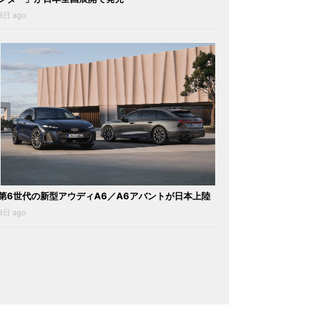
3日 ago
第6世代の新型アウディA6／A6アバントが日本上陸
3日 ago