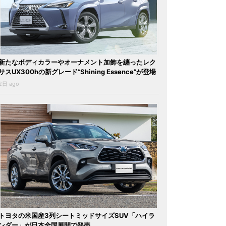
新たなボディカラーやオーナメント加飾を纏ったレク
サスUX300hの新グレード“Shining Essence”が登場
2日 ago
トヨタの米国産3列シートミッドサイズSUV「ハイラ
ンダー」が日本全国展開で発売