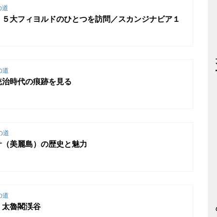
の道
】５大フィヨルドのひとつを訪問／スカンジナビア１
の道
統治時代の痕跡を見る
の道
サ（美麗島）の歴史と魅力
の道
・太魯閣渓谷