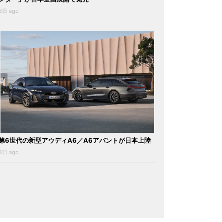
3日 ago
第6世代の新型アウディA6／A6アバントが日本上陸
3日 ago