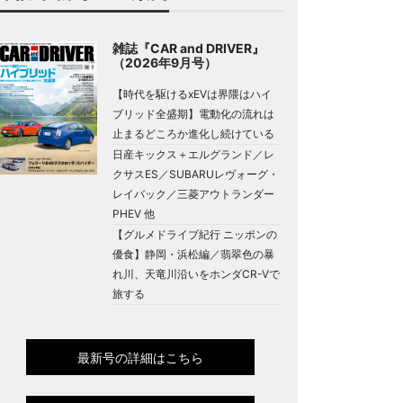
雑誌『CAR and DRIVER』
（2026年9月号）
【時代を駆けるxEVは界隈はハイ
ブリッド全盛期】電動化の流れは
止まるどころか進化し続けている
日産キックス＋エルグランド／レ
クサスES／SUBARUレヴォーグ・
レイバック／三菱アウトランダー
PHEV 他
【グルメドライブ紀行 ニッポンの
優食】静岡・浜松編／翡翠色の暴
れ川、天竜川沿いをホンダCR-Vで
旅する
最新号の詳細はこちら