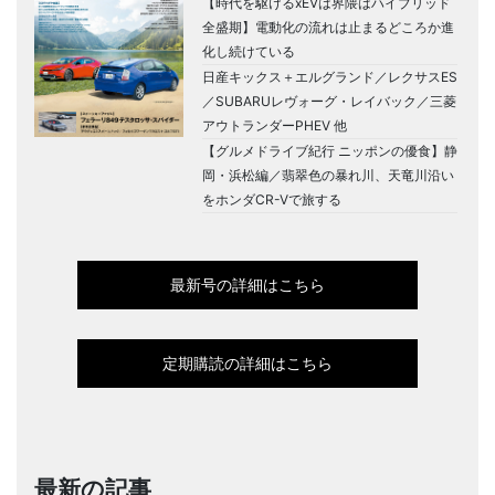
【時代を駆けるxEVは界隈はハイブリッド
全盛期】電動化の流れは止まるどころか進
化し続けている
日産キックス＋エルグランド／レクサスES
／SUBARUレヴォーグ・レイバック／三菱
アウトランダーPHEV 他
【グルメドライブ紀行 ニッポンの優食】静
岡・浜松編／翡翠色の暴れ川、天竜川沿い
をホンダCR-Vで旅する
最新号の詳細はこちら
定期購読の詳細はこちら
最新の記事