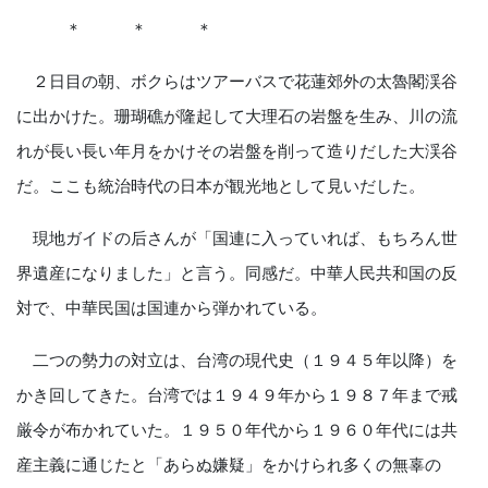
＊ ＊ ＊
２日目の朝、ボクらはツアーバスで花蓮郊外の太魯閣渓谷
に出かけた。珊瑚礁が隆起して大理石の岩盤を生み、川の流
れが長い長い年月をかけその岩盤を削って造りだした大渓谷
だ。ここも統治時代の日本が観光地として見いだした。
現地ガイドの后さんが「国連に入っていれば、もちろん世
界遺産になりました」と言う。同感だ。中華人民共和国の反
対で、中華民国は国連から弾かれている。
二つの勢力の対立は、台湾の現代史（１９４５年以降）を
かき回してきた。台湾では１９４９年から１９８７年まで戒
厳令が布かれていた。１９５０年代から１９６０年代には共
産主義に通じたと「あらぬ嫌疑」をかけられ多くの無辜の