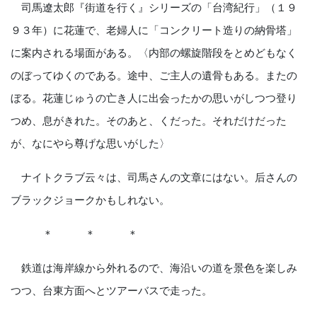
司馬遼太郎『街道を行く』シリーズの「台湾紀行」（１９
９３年）に花蓮で、老婦人に「コンクリート造りの納骨塔」
に案内される場面がある。〈内部の螺旋階段をとめどもなく
のぼってゆくのである。途中、ご主人の遺骨もある。またの
ぼる。花蓮じゅうの亡き人に出会ったかの思いがしつつ登り
つめ、息がきれた。そのあと、くだった。それだけだった
が、なにやら尊げな思いがした〉
ナイトクラブ云々は、司馬さんの文章にはない。后さんの
ブラックジョークかもしれない。
＊ ＊ ＊
鉄道は海岸線から外れるので、海沿いの道を景色を楽しみ
つつ、台東方面へとツアーバスで走った。