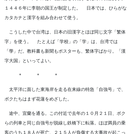
１４４６年に李朝の国王が制定した。 日本では、ひらがな
カタカナと漢字を組み合わせて使う。
こうした中で台湾は、日本の旧漢字とほぼ同じ文字「繁体
字」を使う。 たとえば「学校」の「学」は、台湾では
「學」だ。教科書も新聞もポスターも、繁体字ばかり。「漢
字大国」といってよい。
＊ ＊ ＊
太平洋に面した東海岸を走る在来線の特急「自強号」で、
ボクたちはまず花蓮をめざした。
途中、宜蘭を通る。この付近で去年の１０月２１日、ボク
らの列車と同じ自強号が脱線し鉄橋下に転落。ほぼ満員の乗
客のうち１８人が死亡、２１５人が負傷する大事故が起こっ