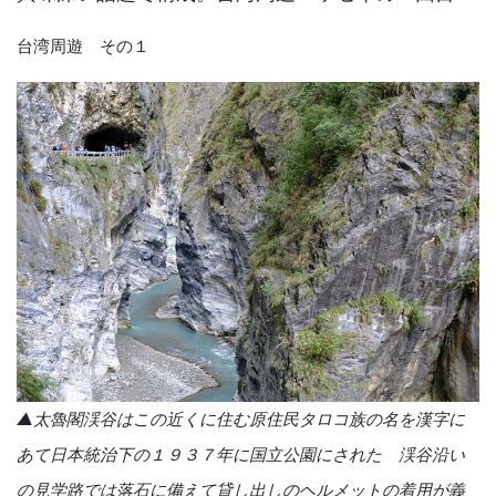
台湾周遊 その１
▲太魯閣渓谷はこの近くに住む原住民タロコ族の名を漢字に
あて日本統治下の１９３７年に国立公園にされた 渓谷沿い
の見学路では落石に備えて貸し出しのヘルメットの着用が義