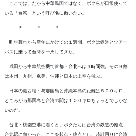
ここでは、だから中華民国ではなく、ボクらが日常使って
いる「台湾」という呼び名に倣いたい。
＊ ＊ ＊
昨年暮れから新年にかけての１週間、ボクは鉄道とツアー
バスに乗って台湾を一周してきた。
成田から中華航空機で首都・台北へは４時間強。その９割
は本州、九州、奄美、沖縄と日本の上空を飛ぶ。
日本の最西端・与那国島と沖縄本島の距離は５００キロ、
ところが与那国島と台湾の間は１００キロちょっとでしかな
いのだ。
台北・桃園空港に着くと、ボクたちは台湾の鉄道の拠点、
台北駅に向かった。ここを起点・終点とし、時計回りに台湾