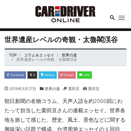
Me
世界遺産レベルの奇観・太魯閣渓谷
TOP
コラム＆エッセイ
世界の道
世界遺産レベルの奇観・太魯閣渓谷
Facebook
X
Hatena
Pocket
LINE
2019年3月27日
世界の道
栗田亘
栗田亘
朝日新聞の名物コラム、天声人語を約2000回にわ
たって担当した栗田亘さんの連載エッセイ。世界各
地を旅して感じた、歴史、風土、景色などに関する
興味深い話題で構成。台湾周遊エッセイの１回目