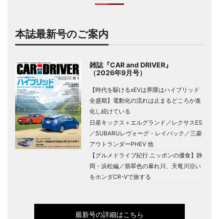
本誌最新号のご案内
雑誌『CAR and DRIVER』
（2026年9月号）
【時代を駆けるxEVは界隈はハイブリッド
全盛期】電動化の流れは止まるどころか進
化し続けている
日産キックス＋エルグランド／レクサスES
／SUBARUレヴォーグ・レイバック／三菱
アウトランダーPHEV 他
【グルメドライブ紀行 ニッポンの優食】静
岡・浜松編／翡翠色の暴れ川、天竜川沿い
をホンダCR-Vで旅する
最新号の詳細はこちら