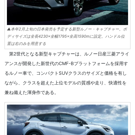
▲本年2月上旬の日本発売を予定する新型ルノー・キャプチャー。ボ
ディサイズは全長4230×全幅1795×全高1590mに設定。ハンドル位
置は右のみを用意する
第2世代となる新型キャプチャーは、ルノー日産三菱アライ
アンスが開発した新世代のCMF-Bプラットフォームを採用す
るルノー車で、コンパクトSUVクラスのサイズと価格を有し
ながら、クラスを超えた上位モデルの質感や走り、快適性を
兼ね備えた渾身作である。