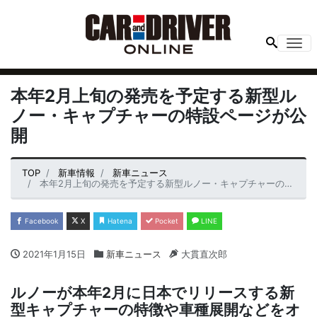
Me
本年2月上旬の発売を予定する新型ル
ノー・キャプチャーの特設ページが公
開
TOP
新車情報
新車ニュース
本年2月上旬の発売を予定する新型ルノー・キャプチャーの特設ページが公開
Facebook
X
Hatena
Pocket
LINE
2021年1月15日
新車ニュース
大貫直次郎
ルノーが本年2月に日本でリリースする新
型キャプチャーの特徴や車種展開などをオ