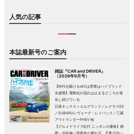
人気の記事
本誌最新号のご案内
雑誌『CAR and DRIVER』
（2026年9月号）
【時代を駆けるxEVは界隈はハイブリッド
全盛期】電動化の流れは止まるどころか進
化し続けている
日産キックス＋エルグランド／レクサスES
／SUBARUレヴォーグ・レイバック／三菱
アウトランダーPHEV 他
【グルメドライブ紀行 ニッポンの優食】静
岡・浜松編／翡翠色の暴れ川、天竜川沿い