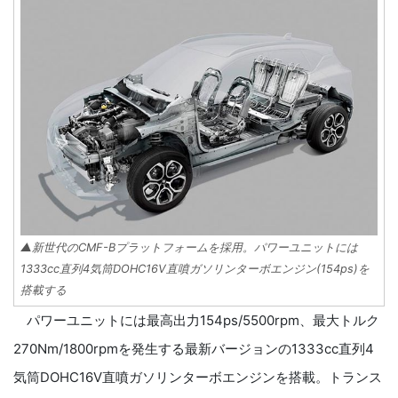
▲新世代のCMF-Bプラットフォームを採用。パワーユニットには
1333cc直列4気筒DOHC16V直噴ガソリンターボエンジン(154ps)を
搭載する
パワーユニットには最高出力154ps/5500rpm、最大トルク
270Nm/1800rpmを発生する最新バージョンの1333cc直列4
気筒DOHC16V直噴ガソリンターボエンジンを搭載。トランス