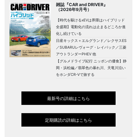
雑誌『CAR and DRIVER』
（2026年9月号）
【時代を駆けるxEVは界隈はハイブリッド
全盛期】電動化の流れは止まるどころか進
化し続けている
日産キックス＋エルグランド／レクサスES
／SUBARUレヴォーグ・レイバック／三菱
アウトランダーPHEV 他
【グルメドライブ紀行 ニッポンの優食】静
岡・浜松編／翡翠色の暴れ川、天竜川沿い
をホンダCR-Vで旅する
最新号の詳細はこちら
定期購読の詳細はこちら