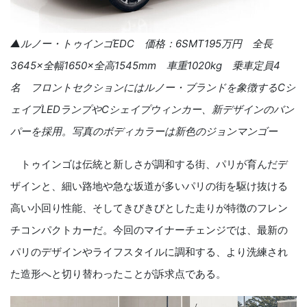
▲ルノー・トゥインゴ
ED
C
価格：
6SMT195
万円 全長
3645
×全幅
1650
×全高
1545mm
車重
1020kg
乗車定員
4
名 フロントセクションにはルノー・ブランドを象徴する
C
シ
ェイプ
LED
ランプや
C
シェイプウィンカー、新デザインのバン
パーを採用。写真のボディカラーは新色のジョンマンゴー
トゥインゴは伝統と新しさが調和する街、パリが育んだデ
ザインと、細い路地や急な坂道が多いパリの街を駆け抜ける
高い小回り性能、そしてきびきびとした走りが特徴のフレン
チコンパクトカーだ。今回のマイナーチェンジでは、最新の
パリのデザインやライフスタイルに調和する、より洗練され
た造形へと切り替わったことが訴求点である。