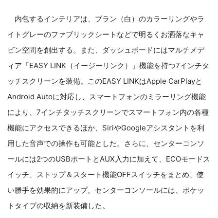
内包するインテリアは、ブラン（白）のカラーリングやラ
イトグレーのファブリックシートなどで明るくお洒落なキャ
ビン空間を創出する。また、ダッシュボードにはマルチメデ
ィア「EASY LINK（イージーリンク）」機能を持つ7インチタ
ッチスクリーンを装備。このEASY LINKはApple CarPlayと
Android Autoに対応し、スマートフォンのミラーリング機能
により、7インチタッチスクリーンでスマートフォン内の各種
機能にアクセスできるほか、SiriやGoogleアシスタントを利
用した音声での操作も可能とした。さらに、センターコンソ
ールには2つのUSBポートとAUX入力に加えて、ECOモードス
イッチ、ストップ＆スタート機能OFFスイッチをまとめ、使
い勝手を効果的にアップ。センターコンソールには、ポケッ
トタイプの収納を新装備した。