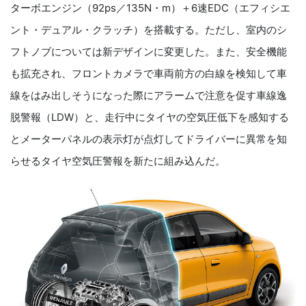
ターボエンジン（92ps／135N・m）＋6速EDC（エフィシエ
ント・デュアル・クラッチ）を搭載する。ただし、室内のシ
フトノブについては新デザインに変更した。また、安全機能
も拡充され、フロントカメラで車両前方の白線を検知して車
線をはみ出しそうになった際にアラームで注意を促す車線逸
脱警報（LDW）と、走行中にタイヤの空気圧低下を感知する
とメーターパネルの表示灯が点灯してドライバーに異常を知
らせるタイヤ空気圧警報を新たに組み込んだ。