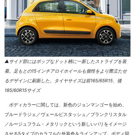
▲サイド部にはポップなドット柄に一新したストライプを装
着。足もとの15インチアロイホイールも個性をより際立たせ
るデザインに刷新した。タイヤサイズは前165/65R15、後
185/60R15サイズ
ボディカラーに関しては、新色のジョンマンゴーを始め、
ブルードラジェ／ヴェールピスタッシュ／ブランクリスタル
／ルージュフラム・メタリックという新しいパリをイメージ
させる5タイプのカラフルな外装色をラインアップ。ボディ同