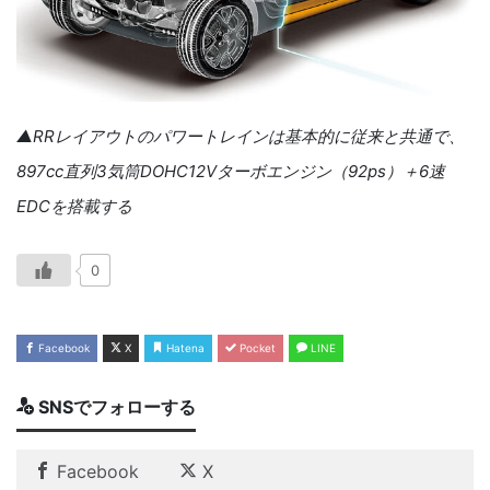
▲RRレイアウトのパワートレインは基本的に従来と共通で、
897cc直列3気筒DOHC12Vターボエンジン（92ps）＋6速
EDCを搭載する
0
Facebook
X
Hatena
Pocket
LINE
SNSでフォローする
Facebook
X