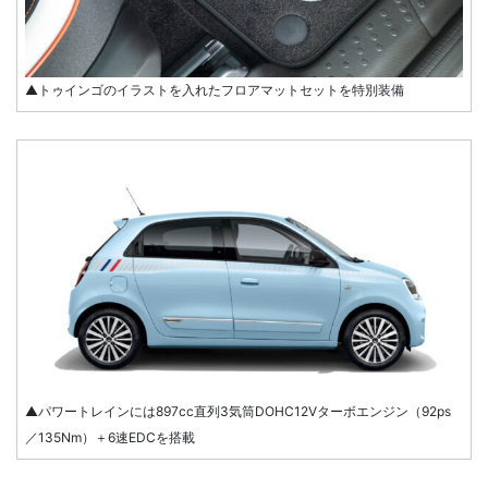
▲トゥインゴのイラストを入れたフロアマットセットを特別装備
▲パワートレインには897cc直列3気筒DOHC12Vターボエンジン（92ps
／135Nm）＋6速EDCを搭載