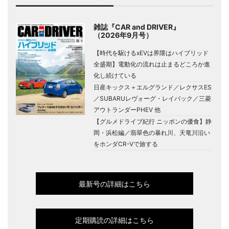
雑誌『CAR and DRIVER』
（2026年9月号）
【時代を駆けるxEVは界隈はハイブリッド
全盛期】電動化の流れは止まるどころか進
化し続けている
日産キックス＋エルグランド／レクサスES
／SUBARUレヴォーグ・レイバック／三菱
アウトランダーPHEV 他
【グルメドライブ紀行 ニッポンの優食】静
岡・浜松編／翡翠色の暴れ川、天竜川沿い
をホンダCR-Vで旅する
最新号の詳細はこちら
定期購読の詳細はこちら