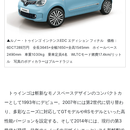
▲ルノー・トゥインゴ インテンスEDC エディション フィナル 価格：
6DCT289万円 全長3645×全幅1650×全高1545mm ホイールベース
2490mm 車重1030kg 乗車定員4名 WLTCモード燃費17.4km/リット
ル 写真のボディカラーはブルードラジェ
トゥインゴは斬新なモノスペースデザインのコンパクトカ
ーとして1993年にデビュー。2007年には第2世代に切り替わ
り、多彩なニーズに対応してGTモデルやRSモデルといった高
性能バージョンを設定する。そして2014年には、現行の第3