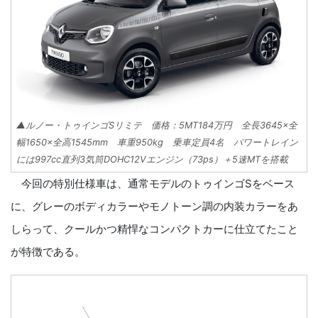
▲ルノー・トゥインゴSリミテ 価格：5MT184万円 全長3645×全
幅1650×全高1545mm 車重950kg 乗車定員4名 パワートレイン
には997cc直列3気筒DOHC12Vエンジン（73ps）＋5速MTを搭載
今回の特別仕様車は、通常モデルのトゥインゴSをベース
に、グレーのボディカラーやモノトーン調の内装カラーをあ
しらって、クールかつ精悍なコンパクトカーに仕立てたこと
が特徴である。