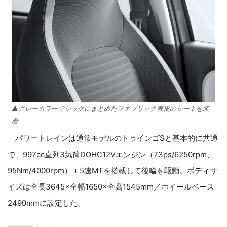
▲グレーカラーでシックにまとめたファブリック表皮のシートを装
着
パワートレインは通常モデルのトゥインゴSと基本的に共通
で、997cc直列3気筒DOHC12Vエンジン（73ps/6250rpm、
95Nm/4000rpm）＋5速MTを搭載して後輪を駆動。ボディサ
イズは全長3645×全幅1650×全高1545mm／ホイールベース
2490mmに設定した。