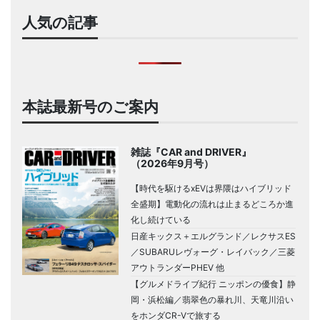
人気の記事
本誌最新号のご案内
雑誌『CAR and DRIVER』
（2026年9月号）
【時代を駆けるxEVは界隈はハイブリッド
全盛期】電動化の流れは止まるどころか進
化し続けている
日産キックス＋エルグランド／レクサスES
／SUBARUレヴォーグ・レイバック／三菱
アウトランダーPHEV 他
【グルメドライブ紀行 ニッポンの優食】静
岡・浜松編／翡翠色の暴れ川、天竜川沿い
をホンダCR-Vで旅する