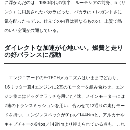
に浮かんだのは、1980年代の後半、ルーテシアの前身、5（サ
ンク）に用意されたバカラだった。バカラはエレガントさに
気を配ったモデル。仕立ての内容は異なるものの、上質で品
のいい空間が共通している。
ダイレクトな加速が心地いい。燃費と走り
の好バランスに感動
エンジニアードのE-TECHメカニズムはいままでどおり。
1.6リッター直4エンジンに2基のモーターを組み合わせ、エン
ジン側にはドッグクラッチを用いた4速、メインモーターには
2速のトランスミッションを用い、合わせて12通りの走行モー
ドを持つ。エンジンスペックが91ps／144Nmと、アルカナや
キャプチャーの94ps／149Nmより抑えられている点も、これ