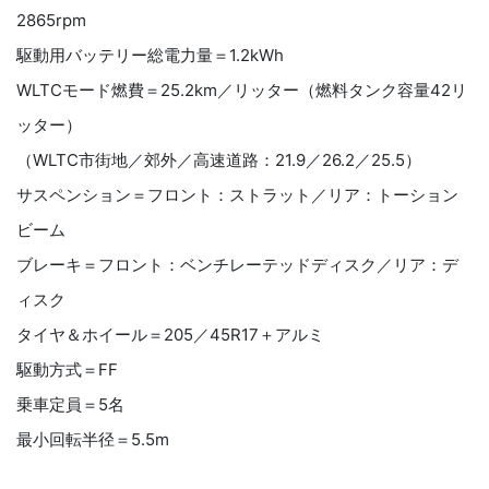
2865rpm
駆動用バッテリー総電力量＝1.2kWh
WLTCモード燃費＝25.2km／リッター（燃料タンク容量42リ
ッター）
（WLTC市街地／郊外／高速道路：21.9／26.2／25.5）
サスペンション＝フロント：ストラット／リア：トーション
ビーム
ブレーキ＝フロント：ベンチレーテッドディスク／リア：デ
ィスク
タイヤ＆ホイール＝205／45R17＋アルミ
駆動方式＝FF
乗車定員＝5名
最小回転半径＝5.5m