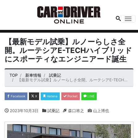
Me
【最新モデル試乗】ルノーらしさ全
開。ルーテシアE-TECHハイブリッド
にスポーティなエンジニアード誕生
TOP
新車情報
試乗記
【最新モデル試乗】ルノーらしさ全開。ルーテシアE-TECHハイブリッドにスポーティなエンジニアード誕生
Facebook
X
Hatena
Pocket
LINE
2023年10月3日
試乗記
森口将之
山上博也