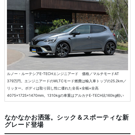
ルノー・ルーテシアE-TECHエンジニアード 価格／マルチモードAT
379万円。エンジニアードのWLTCモード燃費は輸入車トップの25.2km／
リッター。ボディは取り回し性に優れた全長×全幅×全高
4075×1725×1470mm。1310kgの車重はアルカナE-TECH比160kg軽い
なかなかお洒落。シック＆スポーティな新
グレード登場