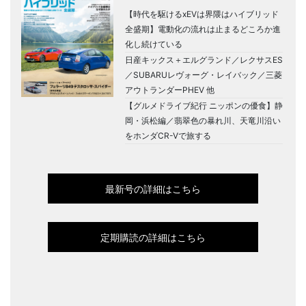
【時代を駆けるxEVは界隈はハイブリッド
全盛期】電動化の流れは止まるどころか進
化し続けている
日産キックス＋エルグランド／レクサスES
／SUBARUレヴォーグ・レイバック／三菱
アウトランダーPHEV 他
【グルメドライブ紀行 ニッポンの優食】静
岡・浜松編／翡翠色の暴れ川、天竜川沿い
をホンダCR-Vで旅する
最新号の詳細はこちら
定期購読の詳細はこちら