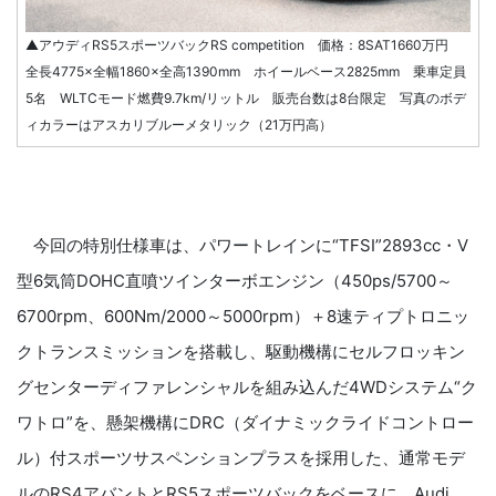
▲アウディRS5スポーツバックRS competition 価格：8SAT1660万円
全長4775×全幅1860×全高1390mm ホイールベース2825mm 乗車定員
5名 WLTCモード燃費9.7km/リットル 販売台数は8台限定 写真のボデ
ィカラーはアスカリブルーメタリック（21万円高）
今回の特別仕様車は、パワートレインに“TFSI”2893cc・V
型6気筒DOHC直噴ツインターボエンジン（450ps/5700～
6700rpm、600Nm/2000～5000rpm）＋8速ティプトロニッ
クトランスミッションを搭載し、駆動機構にセルフロッキン
グセンターディファレンシャルを組み込んだ4WDシステム“ク
ワトロ”を、懸架機構にDRC（ダイナミックライドコントロー
ル）付スポーツサスペンションプラスを採用した、通常モデ
ルのRS4アバントとRS5スポーツバックをベースに、Audi