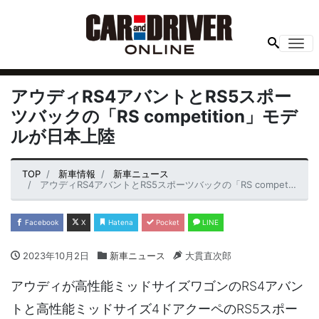
Me
アウディRS4アバントとRS5スポー
ツバックの「RS competition」モデ
ルが日本上陸
TOP
新車情報
新車ニュース
アウディRS4アバントとRS5スポーツバックの「RS competition」モデルが日本上陸
Facebook
X
Hatena
Pocket
LINE
2023年10月2日
新車ニュース
大貫直次郎
アウディが高性能ミッドサイズワゴンのRS4アバン
トと高性能ミッドサイズ4ドアクーペのRS5スポー