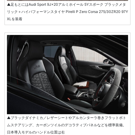
▲足もとにはAudi Sport 9J×20アルミホイール 5Yスポーク ブラックメタ
リック＋ハイパフォーマンスタイヤ Pirelli P Zero Corsa 275/30ZR20 97Y
XLを装着
▲ブラックダイナミカ／レザーシートやアルカンターラ巻きフラットボト
ムステアリング、カーボンツイルのデコラティブパネルなどを標準装備。
日本導入モデルのハンドル位置は右