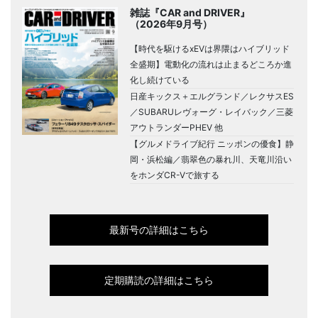
雑誌『CAR and DRIVER』
（2026年9月号）
【時代を駆けるxEVは界隈はハイブリッド
全盛期】電動化の流れは止まるどころか進
化し続けている
日産キックス＋エルグランド／レクサスES
／SUBARUレヴォーグ・レイバック／三菱
アウトランダーPHEV 他
【グルメドライブ紀行 ニッポンの優食】静
岡・浜松編／翡翠色の暴れ川、天竜川沿い
をホンダCR-Vで旅する
最新号の詳細はこちら
定期購読の詳細はこちら