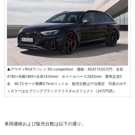
▲アウディRS4アバント RS competition 価格：8SAT1535万円 全長
4780×全幅1865×全高1435mm ホイールベース2825mm 乗車定員5
名 WLTCモード燃費9.7km/リットル 販売台数は17台限定 写真のボデ
ィカラーはセブリングブラッククリスタルエフェクト（24万円高）
車両価格および販売台数は以下の通り。