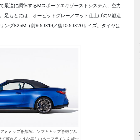
て最適に調律するMスポーツエキゾーストシステム、空力
。足もとには、オービットグレー／マット仕上げのM鍛造
825M（前9.5J×19／後10.5J×20サイズ。タイヤは
フトトップを採用。ソフトトップを閉じれ
けて流れるような美しいルーフラインを持つ