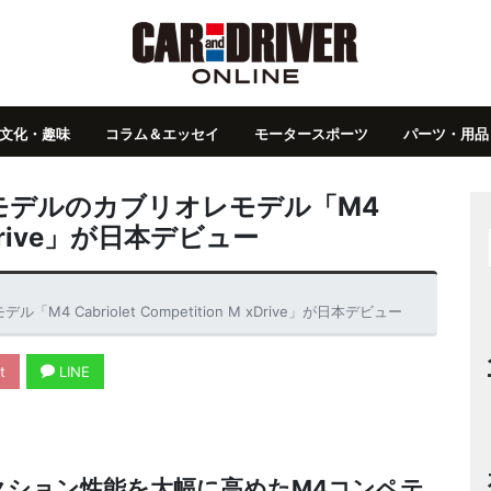
文化・趣味
コラム＆エッセイ
モータースポーツ
パーツ・用品
モデルのカブリオレモデル「M4
M xDrive」が日本デビュー
Cabriolet Competition M xDrive」が日本デビュー
t
LINE
クション性能を大幅に高めたM4コンペテ