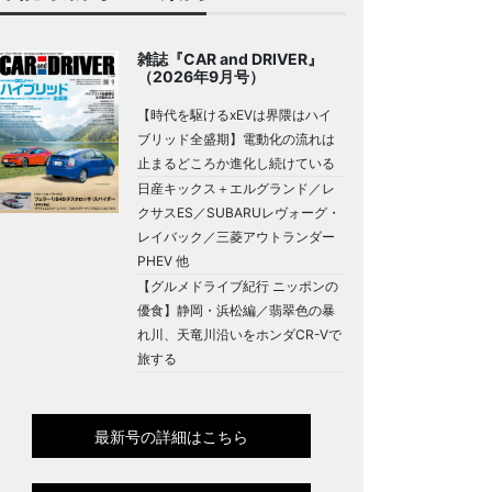
雑誌『CAR and DRIVER』
（2026年9月号）
【時代を駆けるxEVは界隈はハイ
ブリッド全盛期】電動化の流れは
止まるどころか進化し続けている
日産キックス＋エルグランド／レ
クサスES／SUBARUレヴォーグ・
レイバック／三菱アウトランダー
PHEV 他
【グルメドライブ紀行 ニッポンの
優食】静岡・浜松編／翡翠色の暴
れ川、天竜川沿いをホンダCR-Vで
旅する
最新号の詳細はこちら