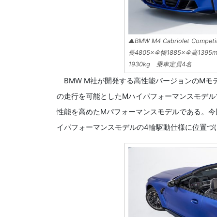
▲BMW M4 Cabriolet Compe
長4805×全幅1885×全高13
1930kg 乗車定員4名
BMW M社が開発する高性能バージョンのMモ
の走行を可能としたMハイパフォーマンスモデル
性能を高めたMパフォーマンスモデルである。今回発売されたM
イパフォーマンスモデルの4輪駆動仕様に位置づ