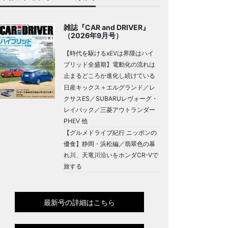
雑誌『CAR and DRIVER』
（2026年9月号）
【時代を駆けるxEVは界隈はハイ
ブリッド全盛期】電動化の流れは
止まるどころか進化し続けている
日産キックス＋エルグランド／レ
クサスES／SUBARUレヴォーグ・
レイバック／三菱アウトランダー
PHEV 他
【グルメドライブ紀行 ニッポンの
優食】静岡・浜松編／翡翠色の暴
れ川、天竜川沿いをホンダCR-Vで
旅する
最新号の詳細はこちら