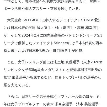
一環として、地域社会への貢献や競技振興を目的に、企業ス
ポーツ活動や個人アスリート支援を続けている。
大同生命 SV.LEAGUEに参入するジェイテクトSTINGS愛知
には日本代表の関田 誠大選手・村山 豪選手・高橋 和幸選手
が、そして2024年2月に国内最高峰のバドミントンリーグS/J
リーグで優勝したジェイテクトStingersには日本A代表の西本
拳太選手および日本B代表の小川 翔悟選手が所属。
また、女子レスリング部には志土地 真優選手（東京2020オ
リンピック女子53kg級金メダリスト）と愛知県刈谷市出身の
松雪 泰葉選手が所属するなど、世界トップレベルの選手の活
躍を支えている。
さらに、日本リーグ男子を戦うソフトボール部のほか、近
年は女子プロゴルファーの青木 瀬令奈選手・清本 美波選手・