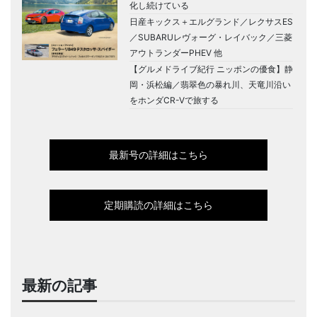
化し続けている
日産キックス＋エルグランド／レクサスES
／SUBARUレヴォーグ・レイバック／三菱
アウトランダーPHEV 他
【グルメドライブ紀行 ニッポンの優食】静
岡・浜松編／翡翠色の暴れ川、天竜川沿い
をホンダCR-Vで旅する
最新号の詳細はこちら
定期購読の詳細はこちら
最新の記事