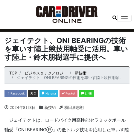
Me
ジェイテクト、ONI BEARINGの技術
を車いす陸上競技用軸受に活用。車い
す陸上・鈴木朋樹選手に提供へ
TOP
ビジネス＆テクノロジー
新技術
ジェイテクト、ONI BEARINGの技術を車いす陸上競技用軸受に活用。車いす陸上・鈴木朋樹選手に提供へ
Facebook
X
Hatena
Pocket
LINE
2024年8月8日
新技術
横田康志朗
ジェイテクトは、ロードバイク用高性能セラミックボール
軸受「ONI BEARINGⓇ」の低トルク技術を応用した車いす陸