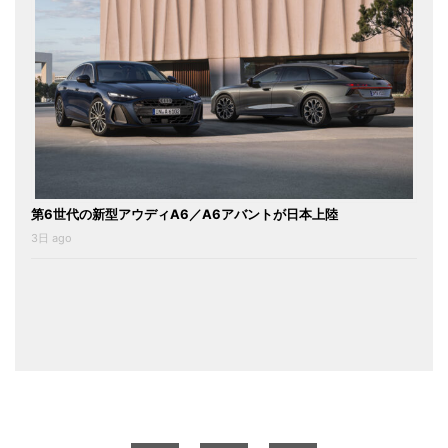
第6世代の新型アウディA6／A6アバントが日本上陸
3日 ago