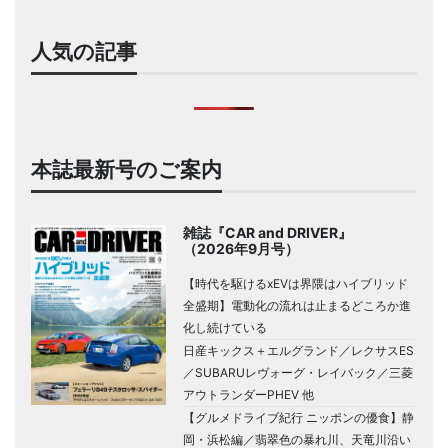
人気の記事
本誌最新号のご案内
雑誌『CAR and DRIVER』
（2026年9月号）
【時代を駆けるxEVは界隈はハイブリッド
全盛期】電動化の流れは止まるどころか進
化し続けている
日産キックス＋エルグランド／レクサスES
／SUBARUレヴォーグ・レイバック／三菱
アウトランダーPHEV 他
【グルメドライブ紀行 ニッポンの優食】静
岡・浜松編／翡翠色の暴れ川、天竜川沿い