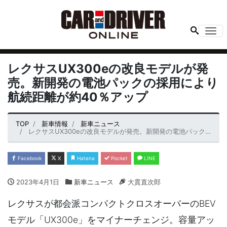
Me
レクサスUX300eの改良モデルが発
売。新開発の電池パックの採用により
航続距離が約40％アップ
TOP
新車情報
新車ニュース
レクサスUX300eの改良モデルが発売。新開発の電池パックの採用により航続距離が約40％アップ
Facebook
X
Hatena
Pocket
LINE
2023年4月1日
新車ニュース
大貫直次郎
レクサスが都会派コンパクトクロスオーバーのBEV
モデル「UX300e」をマイナーチェンジ。容量アッ