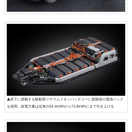
▲床下に搭載する駆動用リチウムイオンバッテリーに新開発の電池パック
を採用。総電力量は従来の54.4kWhから72.8kWhにまで引き上げる