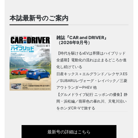
本誌最新号のご案内
雑誌『CAR and DRIVER』
（2026年9月号）
【時代を駆けるxEVは界隈はハイブリッド
全盛期】電動化の流れは止まるどころか進
化し続けている
日産キックス＋エルグランド／レクサスES
／SUBARUレヴォーグ・レイバック／三菱
アウトランダーPHEV 他
【グルメドライブ紀行 ニッポンの優食】静
岡・浜松編／翡翠色の暴れ川、天竜川沿い
をホンダCR-Vで旅する
最新号の詳細はこちら