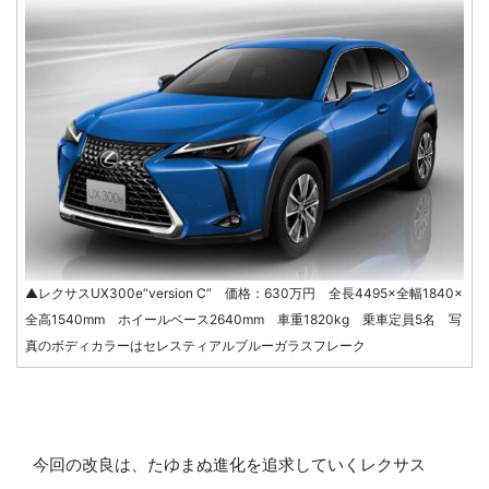
▲レクサスUX300e“version C” 価格：630万円 全長4495×全幅1840×
全高1540mm ホイールベース2640mm 車重1820kg 乗車定員5名 写
真のボディカラーはセレスティアルブルーガラスフレーク
今回の改良は、たゆまぬ進化を追求していくレクサス