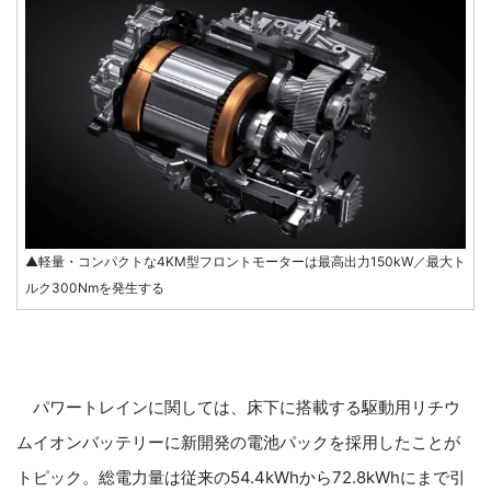
▲軽量・コンパクトな4KM型フロントモーターは最高出力150kW／最大ト
ルク300Nmを発生する
パワートレインに関しては、床下に搭載する駆動用リチウ
ムイオンバッテリーに新開発の電池パックを採用したことが
トピック。総電力量は従来の54.4kWhから72.8kWhにまで引