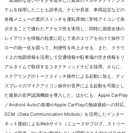
直感的な使いやすさを追求した最新のマルチメディアシス
テムを採用したことも訴求点。ナビや音楽、車両設定などの
各種メニューの選択スイッチを運転席側に常時アイコンで表
示することで優れたアクセス性を実現し、同時に画面全体の
レイアウトを情報の粒度に応じて表示エリアを分けて操作フ
ローの統一化を図って、利便性を向上させる。また、クラウ
ド上の地図情報を活用して交通情報や駐車場の空き情報をリ
アルタイムで取得するコネクティッドナビを採用。さらに、
ステアリングのトークスイッチ操作による起動に加え、ディ
スプレイのマイクアイコン操作や音声による起動を可能とし
た最新の音声認識機能を導入した。ほかにも、Apple CarPlay
／Android Autoの装備やApple CarPlayの無線接続への対応、
DCM（Data Communication Module）を活用したインター
ネット接続によるWebサイト（ニュースやブログ、ストリー