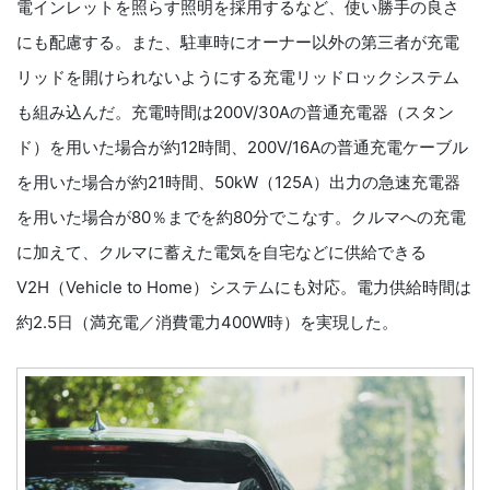
電インレットを照らす照明を採用するなど、使い勝手の良さ
にも配慮する。また、駐車時にオーナー以外の第三者が充電
リッドを開けられないようにする充電リッドロックシステム
も組み込んだ。充電時間は200V/30Aの普通充電器（スタン
ド）を用いた場合が約12時間、200V/16Aの普通充電ケーブル
を用いた場合が約21時間、50kW（125A）出力の急速充電器
を用いた場合が80％までを約80分でこなす。クルマへの充電
に加えて、クルマに蓄えた電気を自宅などに供給できる
V2H（Vehicle to Home）システムにも対応。電力供給時間は
約2.5日（満充電／消費電力400W時）を実現した。