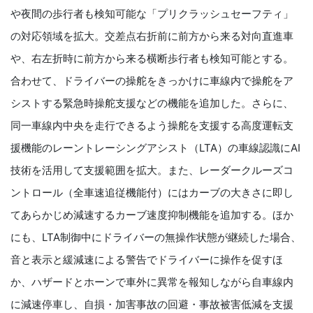
や夜間の歩行者も検知可能な「プリクラッシュセーフティ」
の対応領域を拡大。交差点右折前に前方から来る対向直進車
や、右左折時に前方から来る横断歩行者も検知可能とする。
合わせて、ドライバーの操舵をきっかけに車線内で操舵をア
シストする緊急時操舵支援などの機能を追加した。さらに、
同一車線内中央を走行できるよう操舵を支援する高度運転支
援機能のレーントレーシングアシスト（LTA）の車線認識にAI
技術を活用して支援範囲を拡大。また、レーダークルーズコ
ントロール（全車速追従機能付）にはカーブの大きさに即し
てあらかじめ減速するカーブ速度抑制機能を追加する。ほか
にも、LTA制御中にドライバーの無操作状態が継続した場合、
音と表示と緩減速による警告でドライバーに操作を促すほ
か、ハザードとホーンで車外に異常を報知しながら自車線内
に減速停車し、自損・加害事故の回避・事故被害低減を支援