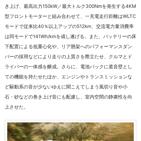
き上げ、最高出力150kW／最大トルク300Nmを発生する4KM
型フロントモーターと組み合わせて、一充電走行距離はWLTC
モードで従来比40％以上アップの512km、交流電力量消費率
は同モードで141Wh/kmを成し遂げる。また、バッテリーの床
下配置による低重心化や、リア懸架へのパフォーマンスダン
パーの採用などにより走りの上質さを際立たせ、クルマとド
ライバーの一体感を醸成。さらに、電池パックに遮音壁とし
ての機能を持たせたほか、エンジンやトランスミッションな
ど駆動系の音が少ないゆえに聞こえてしまう風切り音や小
石・砂などの巻き上げ音にも配慮し、室内空間の静粛性を向
上させた。