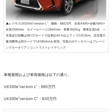
▲レクサスUX300e“version L” 価格：685万円 全長4495×全幅1840×
全高1540mm ホイールベース2640mm 車重1820kg 乗車定員5名 一
充電走行距離はWLTCモードで従来比40％以上アップの512km、交流電力
量消費率は同モードで141Wh/kmを実現。写真のボディカラーはブレージ
ングカーネリアンコントラストレイヤリング
車種展開および車両価格は以下の通り。
UX300e“version L”：685万円
UX300e“version C”：630万円