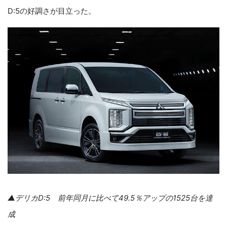
D:5の好調さが目立った。
▲デリカD:5 前年同月に比べて49.5％アップの1525台を達
成