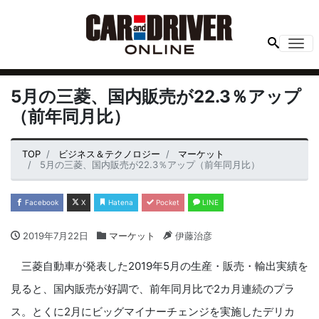
Me
5月の三菱、国内販売が22.3％アップ
（前年同月比）
TOP
ビジネス＆テクノロジー
マーケット
5月の三菱、国内販売が22.3％アップ（前年同月比）
Facebook
X
Hatena
Pocket
LINE
2019年7月22日
マーケット
伊藤治彦
三菱自動車が発表した2019年5月の生産・販売・輸出実績を
見ると、国内販売が好調で、前年同月比で2カ月連続のプラ
ス。とくに2月にビッグマイナーチェンジを実施したデリカ