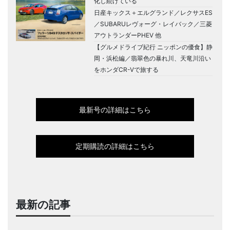
化し続けている
日産キックス＋エルグランド／レクサスES
／SUBARUレヴォーグ・レイバック／三菱
アウトランダーPHEV 他
【グルメドライブ紀行 ニッポンの優食】静
岡・浜松編／翡翠色の暴れ川、天竜川沿い
をホンダCR-Vで旅する
最新号の詳細はこちら
定期購読の詳細はこちら
最新の記事