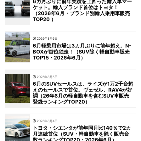
6カ月ぶりに前年実績を上回った輸入車マー
ケット。輸入ブランド首位はトヨタ！
（2026年6月・ブランド別輸入乗用車販売
TOP20 ）
2026年8月6日
6月軽乗用市場は3カ月ぶりに前年超え。N-
BOXが首位独走！（SUV除く軽自動車販売
TOP15・2026年6月）
2026年8月5日
6月のSUVセールスは、ライズが1万2千台超
えのセールスで首位。ヴェゼル、RAV4が好
調（26年6月の軽自動車を含むSUV車販売
登録ランキングTOP20）
2026年8月4日
トヨタ・シエンタが前年同月比140％で2カ
月連続首位（SUV・軽自動車を除く販売台
数ランキングTOP20・2026年6月）