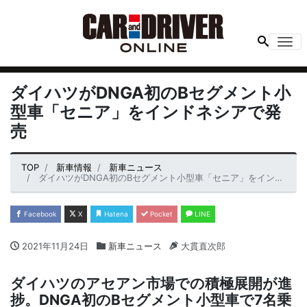
Me
ダイハツがDNGA初のBセグメント小
型車「セニア」をインドネシアで発
売
TOP
新車情報
新車ニュース
ダイハツがDNGA初のBセグメント小型車「セニア」をインドネシアで発売
Facebook
X
Hatena
Pocket
LINE
2021年11月24日
新車ニュース
大貫直次郎
ダイハツのアセアン市場での積極展開が進
捗。DNGA初のBセグメント小型車で7名乗