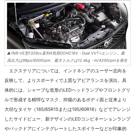
▲1NR-VE型1329cc直列4気筒DOHC16V・Dual VVT-iエンジン。最
高出力は98ps/6000rpm、最大トルクは12.4kg・m/4200rpmを発生
エクステリアについては、インドネシアのユーザー志向を
反映して、よりスポーティで上質なアピアランスを演出。具
体的には、シャープな造形のLEDヘッドランプやフロントグリ
ルで形成する精悍なマスク、抑揚のあるボディ面と従来より
大径なタイヤ（185/65R15または195/60R16）などでアレンジ
したサイドビュー、新デザインのLEDコンビネーションランプ
やバックドアにインテグレートしたスポイラーなどが印象的