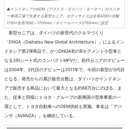
▲インドネシアのADM（アストラ・ダイハツ・モーター）のスンタ
ー車両工場で生産する新型セニア。ボディサイズは全長4395×全幅
1730×全高1690～1700mm／ホイールベース2750mmに設定
新型セニアは、ダイハツの新世代のクルマづくり
「DNGA（Daihatsu New Global Architecture）」によるイン
ドネシア第2弾商品で、かつDNGA初のBセグメント小型車と
なる3列シート式のコンパクトMPVだ。初代セニアのデビュー
は2004年、2代目のデビューは2011年で、今回の新型が3代目
となる。発売からの累計販売台数は、ダイハツがインドネシ
アで販売する商品において最大となる約68万台にのぼる。ま
た、従来と同様にトヨタ・グループの新興国小型車事業の一
環として、トヨタ自動車へのOEM供給も実施。車名は「アバ
ンザ（AVANZA）」を継続している。