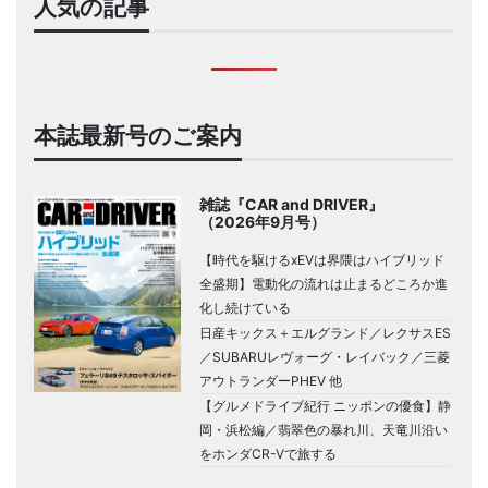
人気の記事
本誌最新号のご案内
雑誌『CAR and DRIVER』
（2026年9月号）
【時代を駆けるxEVは界隈はハイブリッド
全盛期】電動化の流れは止まるどころか進
化し続けている
日産キックス＋エルグランド／レクサスES
／SUBARUレヴォーグ・レイバック／三菱
アウトランダーPHEV 他
【グルメドライブ紀行 ニッポンの優食】静
岡・浜松編／翡翠色の暴れ川、天竜川沿い
をホンダCR-Vで旅する