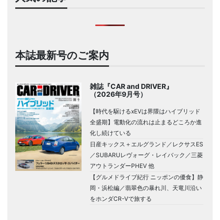
本誌最新号のご案内
雑誌『CAR and DRIVER』
（2026年9月号）
【時代を駆けるxEVは界隈はハイブリッド
全盛期】電動化の流れは止まるどころか進
化し続けている
日産キックス＋エルグランド／レクサスES
／SUBARUレヴォーグ・レイバック／三菱
アウトランダーPHEV 他
【グルメドライブ紀行 ニッポンの優食】静
岡・浜松編／翡翠色の暴れ川、天竜川沿い
をホンダCR-Vで旅する