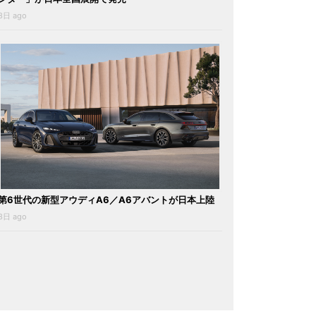
3日 ago
第6世代の新型アウディA6／A6アバントが日本上陸
3日 ago