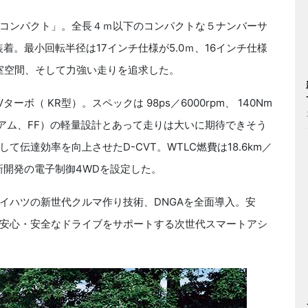
コンパクト」。全長４ｍ以下のコンパクトな５ナンバーサ
装着。最小回転半径は17インチ仕様が5.0ｍ、16インチ仕様
荷室空間、そして力強い走りを追求した。
ーボ（ KR型）。スペックは 98ps／6000rpm、 140Nm
プレミアム、FF）の軽量設計とあって走りは大いに期待できそう
伝達効率を向上させたD-CVT。WTLC燃費は18.6km／
新開発の電子制御4WDを設定した。
ハツの新世代クルマ作り技術、DNGAを全面導入。安
安心・安全なドライブをサポートする次世代スマートアシ