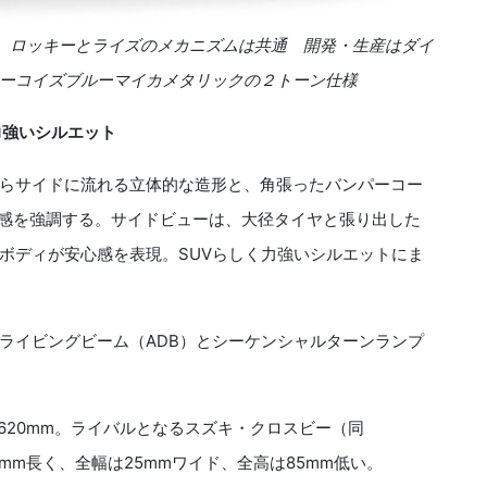
万円 ロッキーとライズのメカニズムは共通 開発・生産はダイ
ーコイズブルーマイカメタリックの２トーン仕様
力強いシルエット
らサイドに流れる立体的な造形と、角張ったバンパーコー
ド感を強調する。サイドビューは、大径タイヤと張り出した
ボディが安心感を表現。SUVらしく力強いシルエットにま
イビングビーム（ADB）とシーケンシャルターンランプ
×1620mm。ライバルとなるスズキ・クロスビー（同
235mm長く、全幅は25mmワイド、全高は85mm低い。