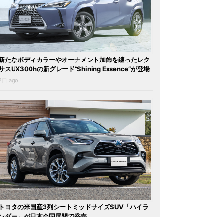
新たなボディカラーやオーナメント加飾を纏ったレク
サスUX300hの新グレード“Shining Essence”が登場
2日 ago
トヨタの米国産3列シートミッドサイズSUV「ハイラ
ンダー」が日本全国展開で発売