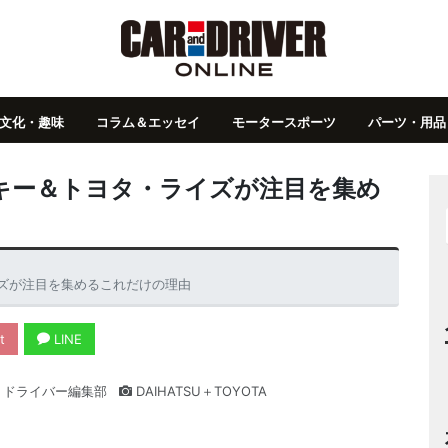
文化・趣味
コラム＆エッセイ
モータースポーツ
パーツ・用品
キー＆トヨタ・ライズが注目を集め
ズが注目を集めるこれだけの理由
t
LINE
・ドライバー編集部
DAIHATSU＋TOYOTA