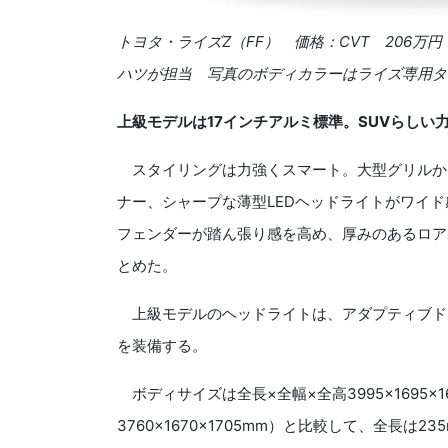
トヨタ・ライズZ（FF） 価格：CVT 206
ハツが担当 写真のボディカラーはライズ専用タ
上級モデルは17インチアルミ標準。SUVらしい
スタイリングは力強くスマート。大型グリルか
ナー、シャープな薄型LEDヘッドライトがワイ
フェンダーが踏ん張り感を高め、厚みのあるロア
とめた。
上級モデルのヘッドライトは、アダプティブドラ
を装備する。
ボディサイズは全長×全幅×全高3995×1695
3760×1670×1705mm）と比較して、全長は