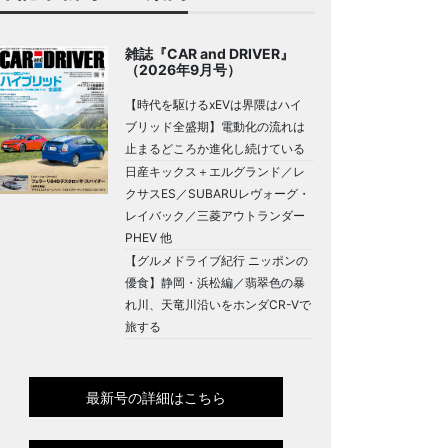
雑誌『CAR and DRIVER』
（2026年9月号）
【時代を駆けるxEVは界隈はハイ
ブリッド全盛期】電動化の流れは
止まるどころか進化し続けている
日産キックス＋エルグランド／レ
クサスES／SUBARUレヴォーグ・
レイバック／三菱アウトランダー
PHEV 他
【グルメドライブ紀行 ニッポンの
優食】静岡・浜松編／翡翠色の暴
れ川、天竜川沿いをホンダCR-Vで
旅する
最新号の詳細はこちら