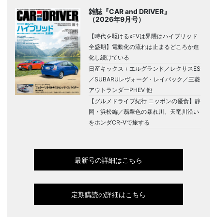
雑誌『CAR and DRIVER』
（2026年9月号）
【時代を駆けるxEVは界隈はハイブリッド
全盛期】電動化の流れは止まるどころか進
化し続けている
日産キックス＋エルグランド／レクサスES
／SUBARUレヴォーグ・レイバック／三菱
アウトランダーPHEV 他
【グルメドライブ紀行 ニッポンの優食】静
岡・浜松編／翡翠色の暴れ川、天竜川沿い
をホンダCR-Vで旅する
最新号の詳細はこちら
定期購読の詳細はこちら