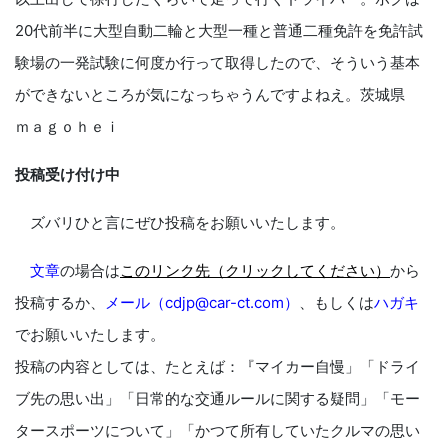
20代前半に大型自動二輪と大型一種と普通二種免許を免許試
験場の一発試験に何度か行って取得したので、そういう基本
ができないところが気になっちゃうんですよねえ。茨城県
ｍａｇｏｈｅｉ
投稿受け付け中
ズバリひと言にぜひ投稿をお願いいたします。
文章
の場合は
このリンク先（クリックしてください）
から
投稿するか、
メール（cdjp@car-ct.com）
、もしくは
ハガキ
でお願いいたします。
投稿の内容としては、たとえば：『マイカー自慢」「ドライ
ブ先の思い出」「日常的な交通ルールに関する疑問」「モー
タースポーツについて」「かつて所有していたクルマの思い