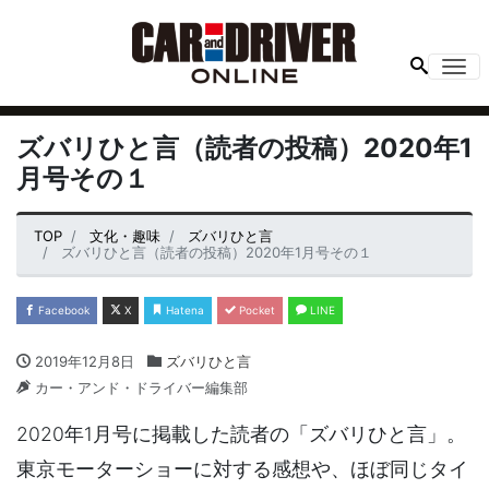
Me
ズバリひと言（読者の投稿）2020年1
月号その１
TOP
文化・趣味
ズバリひと言
ズバリひと言（読者の投稿）2020年1月号その１
Facebook
X
Hatena
Pocket
LINE
2019年12月8日
ズバリひと言
カー・アンド・ドライバー編集部
2020年1月号に掲載した読者の「ズバリひと言」。
東京モーターショーに対する感想や、ほぼ同じタイ