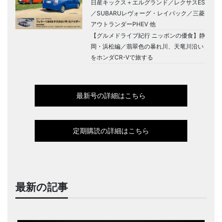
日産キックス＋エルグランド／レクサスES
／SUBARUレヴォーグ・レイバック／三菱
アウトランダーPHEV 他
【グルメドライブ紀行 ニッポンの優食】静
岡・浜松編／翡翠色の暴れ川、天竜川沿い
をホンダCR-Vで旅する
最新号の詳細はこちら
定期購読の詳細はこちら
最新の記事