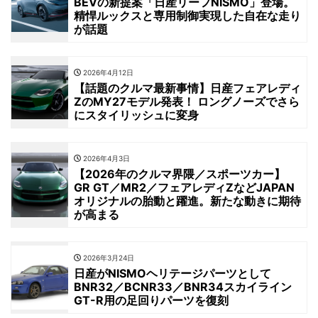
BEVの新提案「日産リーフNISMO」登場。
精悍ルックスと専用制御実現した自在な走り
が話題
2026年4月12日
【話題のクルマ最新事情】日産フェアレディ
ZのMY27モデル発表！ ロングノーズでさら
にスタイリッシュに変身
2026年4月3日
【2026年のクルマ界隈／スポーツカー】
GR GT／MR2／フェアレディZなどJAPAN
オリジナルの胎動と躍進。新たな動きに期待
が高まる
2026年3月24日
日産がNISMOヘリテージパーツとして
BNR32／BCNR33／BNR34スカイライン
GT-R用の足回りパーツを復刻