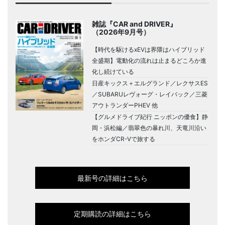
雑誌『CAR and DRIVER』
（2026年9月号）
【時代を駆けるxEVは界隈はハイブリッド
全盛期】電動化の流れは止まるどころか進
化し続けている
日産キックス＋エルグランド／レクサスES
／SUBARUレヴォーグ・レイバック／三菱
アウトランダーPHEV 他
【グルメドライブ紀行 ニッポンの優食】静
岡・浜松編／翡翠色の暴れ川、天竜川沿い
をホンダCR-Vで旅する
最新号の詳細はこちら
定期購読の詳細はこちら