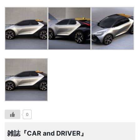
0
雑誌『CAR and DRIVER』