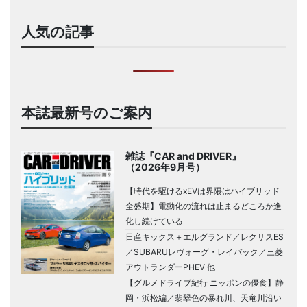
人気の記事
本誌最新号のご案内
雑誌『CAR and DRIVER』
（2026年9月号）
【時代を駆けるxEVは界隈はハイブリッド
全盛期】電動化の流れは止まるどころか進
化し続けている
日産キックス＋エルグランド／レクサスES
／SUBARUレヴォーグ・レイバック／三菱
アウトランダーPHEV 他
【グルメドライブ紀行 ニッポンの優食】静
岡・浜松編／翡翠色の暴れ川、天竜川沿い