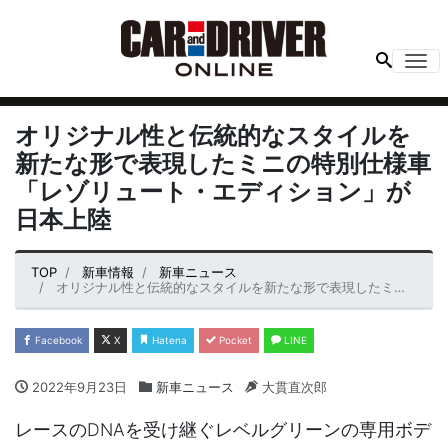
Me
オリジナル性と伝統的なスタイルを
新たな形で表現したミニの特別仕様車
「レゾリュート・エディション」が
日本上陸
TOP
新車情報
新車ニュース
オリジナル性と伝統的なスタイルを新たな形で表現したミニの特別仕様車「レゾリュート・エディション」が日本上陸
Facebook
X
Hatena
Pocket
LINE
2022年9月23日
新車ニュース
大貫直次郎
レースのDNAを受け継ぐレベルグリーンの専用ボデ