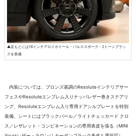
▲足もとには18インチアロイホイール・パルススポーク・2トーンブラッ
クを装備
内装については、ブロンズ基調のResoluteインテリアサー
フェスやResoluteエンブレム入りナッパレザー巻きステアリ
ング、Resoluteエンブレム入り専用ドアシルプレートを特別
装備。シートにはブラックパール／ライトチェッカード クロ
ス／レザレット・コンビネーションの専用表皮を張る（MINI
Yoursレザー・ラウンジ カーボンブラック表皮も選択可）。