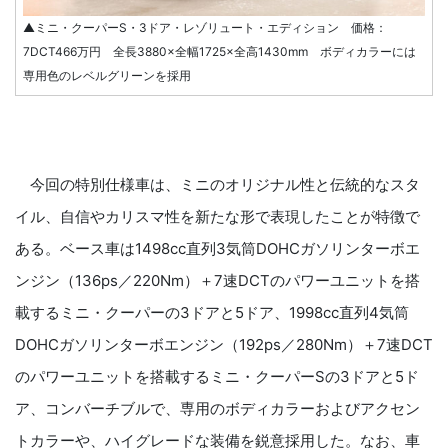
▲ミニ・クーパーS・3ドア・レゾリュート・エディション 価格：
7DCT466万円 全長3880×全幅1725×全高1430mm ボディカラーには
専用色のレベルグリーンを採用
今回の特別仕様車は、ミニのオリジナル性と伝統的なスタ
イル、自信やカリスマ性を新たな形で表現したことが特徴で
ある。ベース車は1498cc直列3気筒DOHCガソリンターボエ
ンジン（136ps／220Nm）＋7速DCTのパワーユニットを搭
載するミニ・クーパーの3ドアと5ドア、1998cc直列4気筒
DOHCガソリンターボエンジン（192ps／280Nm）＋7速DCT
のパワーユニットを搭載するミニ・クーパーSの3ドアと5ド
ア、コンバーチブルで、専用のボディカラーおよびアクセン
トカラーや、ハイグレードな装備を鋭意採用した。なお、車