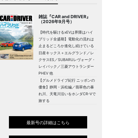
雑誌『CAR and DRIVER』
（2026年9月号）
【時代を駆けるxEVは界隈はハイ
ブリッド全盛期】電動化の流れは
止まるどころか進化し続けている
日産キックス＋エルグランド／レ
クサスES／SUBARUレヴォーグ・
レイバック／三菱アウトランダー
PHEV 他
【グルメドライブ紀行 ニッポンの
優食】静岡・浜松編／翡翠色の暴
れ川、天竜川沿いをホンダCR-Vで
旅する
最新号の詳細はこちら