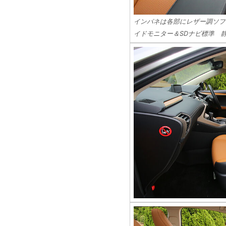
インパネは各部にレザー調ソフ
イドモニター＆SDナビ標準 