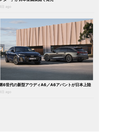
3日 ago
第6世代の新型アウディA6／A6アバントが日本上陸
3日 ago