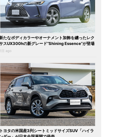
新たなボディカラーやオーナメント加飾を纏ったレク
サスUX300hの新グレード“Shining Essence”が登場
2日 ago
トヨタの米国産3列シートミッドサイズSUV「ハイラ
ンダー」が日本全国展開で発売