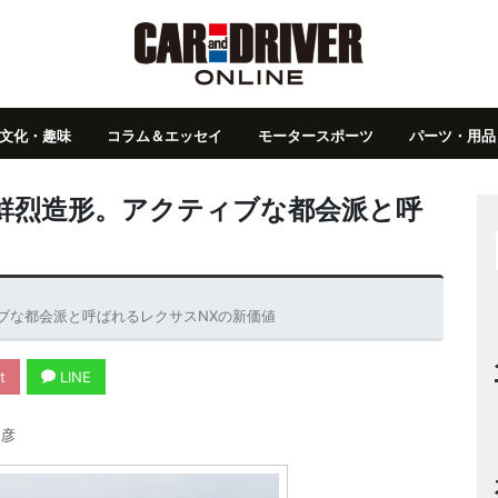
文化・趣味
コラム＆エッセイ
モータースポーツ
パーツ・用品
鮮烈造形。アクティブな都会派と呼
ブな都会派と呼ばれるレクサスNXの新価値
t
LINE
彦