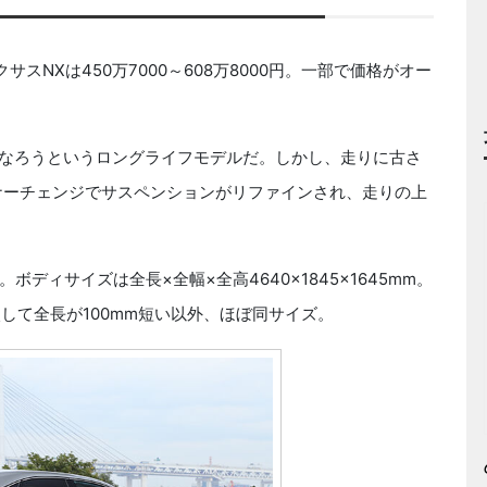
スNXは450万7000～608万8000円。一部で価格がオー
になろうというロングライフモデルだ。しかし、走りに古さ
イナーチェンジでサスペンションがリファインされ、走りの上
ィサイズは全長×全幅×全高4640×1845×1645mm。
較して全長が100mm短い以外、ほぼ同サイズ。