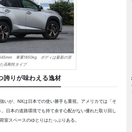
1645mm 車重1850kg ボディは最新の溶
た高剛性タイプ
つ誇りが味わえる逸材
強いが、NXは日本での使い勝手も重視。アメリカでは「そ
う。日本の道路環境でも持て余す心配がない優れた取り回し
荷室スペースのゆとりはたっぷりある。