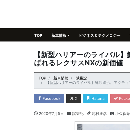
TOP
新車情報
ビジネス＆テクノロジー
【新型ハリアーのライバル】
ばれるレクサスNXの新価値
TOP
新車情報
試乗記
【新型ハリアーのライバル】鮮烈造形。アクティ
Facebook
X
Hatena
Pocke
2020年7月5日
試乗記
河村康彦
小久保昭