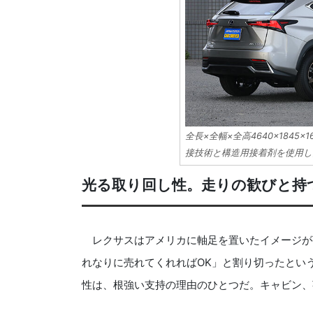
全長×全幅×全高4640×1845×
接技術と構造用接着剤を使用し
光る取り回し性。走りの歓びと持
レクサスはアメリカに軸足を置いたイメージが
れなりに売れてくれればOK」と割り切ったとい
性は、根強い支持の理由のひとつだ。キャビン、