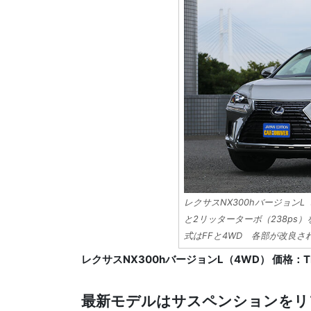
レクサスNX300hバージョンL
と2リッターターボ（238ps
式はFFと4WD 各部が改良
レクサスNX300hバージョンL（4WD） 価格：T
最新モデルはサスペンションをリ