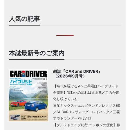
人気の記事
本誌最新号のご案内
雑誌『CAR and DRIVER』
（2026年9月号）
【時代を駆けるxEVは界隈はハイブリッド
全盛期】電動化の流れは止まるどころか進
化し続けている
日産キックス＋エルグランド／レクサスES
／SUBARUレヴォーグ・レイバック／三菱
アウトランダーPHEV 他
【グルメドライブ紀行 ニッポンの優食】静