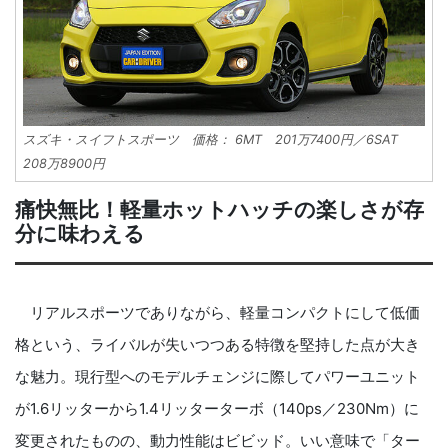
スズキ・スイフトスポーツ 価格： 6MT 201万7400円／6SAT
208万8900円
痛快無比！軽量ホットハッチの楽しさが存
分に味わえる
リアルスポーツでありながら、軽量コンパクトにして低価
格という、ライバルが失いつつある特徴を堅持した点が大き
な魅力。現行型へのモデルチェンジに際してパワーユニット
が1.6リッターから1.4リッターターボ（140ps／230Nm）に
変更されたものの、動力性能はビビッド。いい意味で「ター