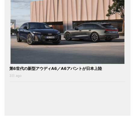
第6世代の新型アウディA6／A6アバントが日本上陸
3日 ago