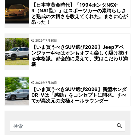
【日本車黄金時代】「1994ホンダNSX-
R（NA1型）」はスポーツカーの素晴らしさ
と熟成の大切さを教えてくれた。まさに心が
昂った！
2026年7月30日
【いま買うべきSUV選び2026】Jeepアベ
ンジャー4×eはオンもオフも楽しく駆け抜け
る本格派。都会的に見えて、実はこだわり満
載
2026年7月26日
【いま買うべきSUV選び2026】新型ホンダ
CR-Vは「感動」をコンセプトに開発。すべ
てが高次元の究極オールラウンダー