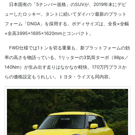
日本固有の「5ナンバー規格」のSUVが、2019年末にデビ
ューしたロッキー。タントに続いてダイハツ最新のプラット
フォーム「DNGA」を採用する。ボディサイズは、全長×全幅
×全高3995×1695×1620mmとコンパクト。
FWD仕様では1トンを切る重量も、新プラットフォームの効
率の高さを物語っている。1リッターの3気筒ターボ（98ps／
140Nm）が生み出す走りはなかなか軽快。170万円プラスか
らの価格設定もうれしい。トヨタ・ライズも同内容。