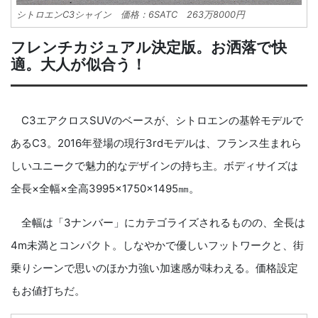
シトロエンC3シャイン 価格：6SATC 263万8000円
フレンチカジュアル決定版。お洒落で快
適。大人が似合う！
C3エアクロスSUVのベースが、シトロエンの基幹モデルで
あるC3。2016年登場の現行3rdモデルは、フランス生まれら
しいユニークで魅力的なデザインの持ち主。ボディサイズは
全長×全幅×全高3995×1750×1495㎜。
全幅は「3ナンバー」にカテゴライズされるものの、全長は
4m未満とコンパクト。しなやかで優しいフットワークと、街
乗りシーンで思いのほか力強い加速感が味わえる。価格設定
もお値打ちだ。