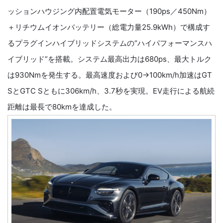
ッションハウジング内配置電気モーター（190ps／450Nm）
＋リチウムイオンバッテリー（総電力量25.9kWh）で構成す
るプラグインハイブリッドシステムの“ハイパフォーマンスハ
イブリッド”を搭載。システム最高出力は680ps、最大トルク
は930Nmを発生する。最高速度および0→100km/h加速はGT
SとGTC Sともに306km/h、3.7秒を実現。EV走行による航続
距離は最長で80kmを達成した。