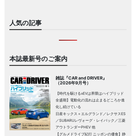
人気の記事
本誌最新号のご案内
雑誌『CAR and DRIVER』
（2026年9月号）
【時代を駆けるxEVは界隈はハイブリッド
全盛期】電動化の流れは止まるどころか進
化し続けている
日産キックス＋エルグランド／レクサスES
／SUBARUレヴォーグ・レイバック／三菱
アウトランダーPHEV 他
【グルメドライブ紀行 ニッポンの優食】静