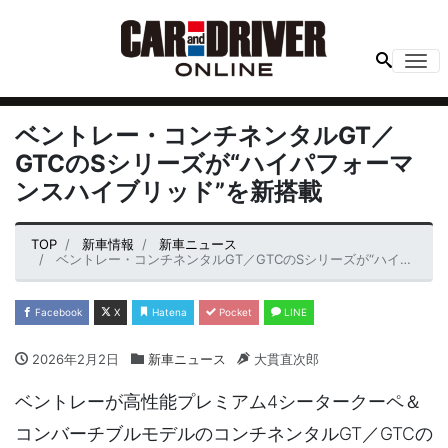
Me
ベントレー・コンチネンタルGT／
GTCのSシリーズが“ハイパフォーマ
ンスハイブリッド”を新搭載
TOP
新車情報
新車ニュース
ベントレー・コンチネンタルGT／GTCのSシリーズが“ハイパフォーマンスハイブリッド”を新搭載
Facebook
X
Hatena
Pocket
LINE
2026年2月2日
新車ニュース
大貫直次郎
ベントレーが高性能プレミアム4シータークーペ＆
コンバーチブルモデルのコンチネンタルGT／GTCの