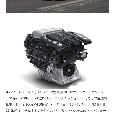
▲パワートレインには3996cc・V型8気筒DOHCツインターボエンジン
（519ps／770Nm）＋8速DCT／トランスミッションハウジング内配置電
気モーター（190ps／450Nm）＋リチウムイオンバッテリー（総電力量
25.9kWh）で構成するプラグインハイブリッドシステムの“ハイパフォーマ