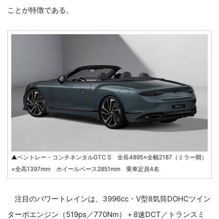
ことが特徴である。
▲ベントレー・コンチネンタルGTC S 全長4895×全幅2187（ミラー開）
×全高1397mm ホイールベース2851mm 乗車定員4名
注目のパワートレインは、3996cc・V型8気筒DOHCツイン
ターボエンジン（519ps／770Nm）＋8速DCT／トランスミ