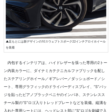
▲足もとには新デザインの10スウェプトスポーク22インチアロイホイール
を装着
内包するインテリアは、ハイドレザーを張った専用の2トー
ン内装カラーに、ダイナミカテクニカルファブリックを配し
たステアリングホイール／ギアレバー／ダッシュボード／シ
ート、専用グラフィックのドライバーディスプレイ、“S”バッ
ジを貼ったピアノブラックベニヤのインパネ、ステンレスス
チール製の“S”ロゴ入りトレッドプレートなどを装備。縦溝を
入れた専用シートには、ヘッドレスト部に“S”ロゴを刺繍で入