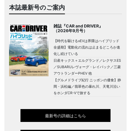
本誌最新号のご案内
雑誌『CAR and DRIVER』
（2026年9月号）
【時代を駆けるxEVは界隈はハイブリッド
全盛期】電動化の流れは止まるどころか進
化し続けている
日産キックス＋エルグランド／レクサスES
／SUBARUレヴォーグ・レイバック／三菱
アウトランダーPHEV 他
【グルメドライブ紀行 ニッポンの優食】静
岡・浜松編／翡翠色の暴れ川、天竜川沿い
をホンダCR-Vで旅する
最新号の詳細はこちら