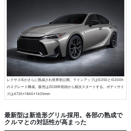
レクサスISがさらに熟成され世界初公開。ラインアップはIS350とIS300h
の２グレード構成。販売は2026年初頭から順次スタートする。ボディサイ
ズは4720×1840×1435mm
最新型は新造形グリル採用。各部の熟成で
クルマとの対話性が高まった