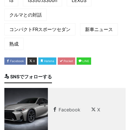
IS
IS350.IS300h
LEXUS
クルマとの対話
コンパクトFRスポーツセダン
新車ニュース
熟成
Facebook
X
Hatena
Pocket
LINE
SNSでフォローする
Facebook
X