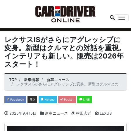
Me
レクサスISがさらにアグレッシブに
変身。新型はクルマとの対話を重視。
インテリアも新しい。販売は2026年
スタート！
TOP
新車情報
新車ニュース
レクサスISがさらにアグレッシブに変身。新型はクルマとの対話を重視。インテリアも新しい。販売は2026年スタート！
Facebook
X
Hatena
Pocket
LINE
2025年9月15日
新車ニュース
横田宏近
LEXUS