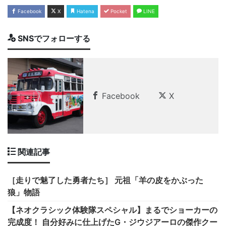
Facebook
X
Hatena
Pocket
LINE
SNSでフォローする
Facebook
X
関連記事
［走りで魅了した勇者たち］ 元祖「羊の皮をかぶった
狼」物語
【ネオクラシック体験隊スペシャル】まるでショーカーの
完成度！ 自分好みに仕上げたG・ジウジアーロの傑作クー