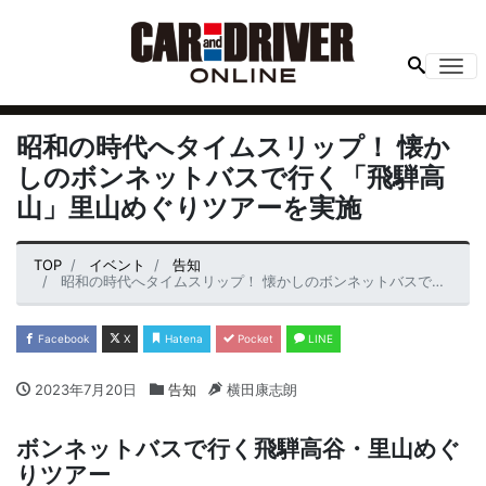
Me
昭和の時代へタイムスリップ！ 懐か
しのボンネットバスで行く「飛騨高
山」里山めぐりツアーを実施
TOP
イベント
告知
昭和の時代へタイムスリップ！ 懐かしのボンネットバスで行く「飛騨高山」里山めぐりツアーを実施
Facebook
X
Hatena
Pocket
LINE
2023年7月20日
告知
横田康志朗
ボンネットバスで行く飛騨高谷・里山めぐ
りツアー