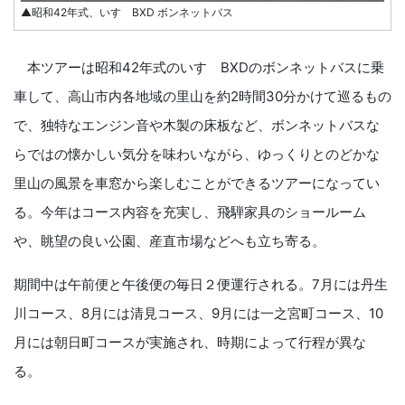
▲昭和42年式、いすゞBXD ボンネットバス
本ツアーは昭和42年式のいすゞBXDのボンネットバスに乗
車して、高山市内各地域の里山を約2時間30分かけて巡るもの
で、独特なエンジン音や木製の床板など、ボンネットバスな
らではの懐かしい気分を味わいながら、ゆっくりとのどかな
里山の風景を車窓から楽しむことができるツアーになってい
る。今年はコース内容を充実し、飛騨家具のショールーム
や、眺望の良い公園、産直市場などへも立ち寄る。
期間中は午前便と午後便の毎日２便運行される。7月には丹生
川コース、8月には清見コース、9月には一之宮町コース、10
月には朝日町コースが実施され、時期によって行程が異な
る。