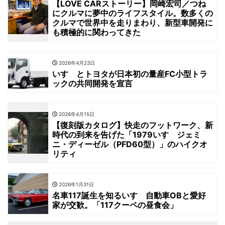
【LOVE CARストーリー】岡崎宏司／つね
にクルマに夢中のライフスタイル。数多くの
クルマで世界中を走りまわり、新型車開発に
も積極的に関わってきた
2026年4月23日
いすゞとトヨタが日本初の量産FC小型トラ
ックの共同開発を宣言
2026年4月15日
【復刻版カタログ】快走のフットワーク、新
時代の到来を告げた「1979いすゞジェミ
ニ・ディーゼル（PFD60型）」のハイクオ
リティ
2026年1月31日
名車117誕生を知るいすゞ自動車OBと愛好
家が交歓。「117クーペの昼食会」