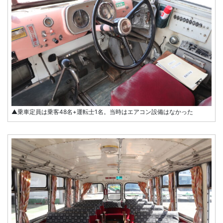
▲乗車定員は乗客48名+運転士1名。当時はエアコン設備はなかった