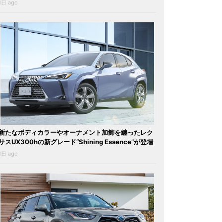
1日 ago
新たなボディカラーやオーナメント加飾を纏ったレク
サスUX300hの新グレード“Shining Essence”が登場
1日 ago