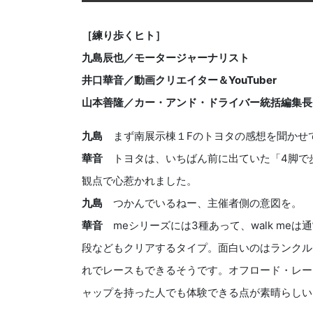
［練り歩くヒト］
九島辰也／モータージャーナリスト
井口華音／動画クリエイター＆YouTuber
山本善隆／カー・アンド・ドライバー統括編集長
九島
まず南展示棟１Fのトヨタの感想を聞かせ
華音
トヨタは、いちばん前に出ていた「4脚で歩く
観点で心惹かれました。
九島
つかんでいるねー、主催者側の意図を。
華音
meシリーズには3種あって、walk me
段などもクリアするタイプ。面白いのはランクルに見
れでレースもできるそうです。オフロード・レー
ャップを持った人でも体験できる点が素晴らしい