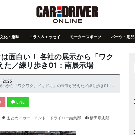
文化・趣味
コラム＆エッセイ
モータースポーツ
パーツ・用品
ルマは面白い！ 各社の展示から「ワク
えた／練り歩き01：南展示場
2025
展示から「ワクワク、ドキドキ」の未来が見えた／練り歩き01：南展示場
t
LINE
まとめ／カー・アンド・ドライバー編集部
横田康志朗