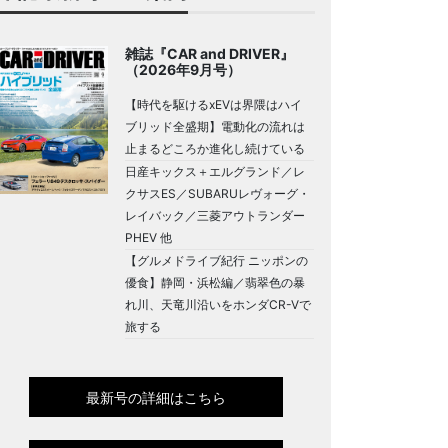
雑誌『CAR and DRIVER』
（2026年9月号）
【時代を駆けるxEVは界隈はハイ
ブリッド全盛期】電動化の流れは
止まるどころか進化し続けている
日産キックス＋エルグランド／レ
クサスES／SUBARUレヴォーグ・
レイバック／三菱アウトランダー
PHEV 他
【グルメドライブ紀行 ニッポンの
優食】静岡・浜松編／翡翠色の暴
れ川、天竜川沿いをホンダCR-Vで
旅する
最新号の詳細はこちら