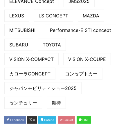
ELEVANCE Concept
JMS2025
LEXUS
LS CONCEPT
MAZDA
MITSUBISHI
Performance-E STI concept
SUBARU
TOYOTA
VISION X-COMPACT
VISION X-COUPE
カローラCONCEPT
コンセプトカー
ジャパンモビリティショー2025
センチュリー
期待
Facebook
X
Hatena
Pocket
LINE